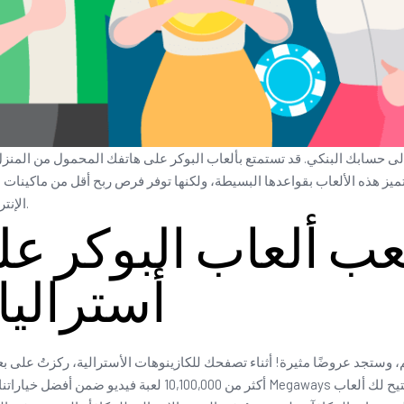
إلى حسابك البنكي. قد تستمتع بألعاب البوكر على هاتفك المحمول من المنزل.
. تتميز هذه الألعاب بقواعدها البسيطة، ولكنها توفر فرص ربح أقل من ماكينا
الإنترنت لزيادة فرصك في ربح أموال حقيقية على الإنترنت فورًا.
عب ألعاب البوكر عل
أستراليا
 وستجد عروضًا مثيرة! أثناء تصفحك للكازينوهات الأسترالية، ركزتُ على بعض 
أكثر من 10,100,000 لعبة فيديو ضمن أفضل خياراتنا، مما يعني وجو