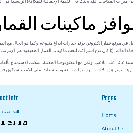
زات المكافآت. لقد بحثتُ في القيمة الإجمالية للمكافأة الرئيسية في الكا
فز ماكينات القمار
 موقع قمار إلكتروني يوفر خيارات إيداع متنوعة. وكما هو الحال مع الدورات المجانية، يقدم الموق
بة عائد أعلى للاعب. ولكن مع التكنولوجيا الحديثة، يمكنك الاستمتاع بألعاب
تظارها. تتميز هذه الألعاب برسومات رائعة ونسبة عائد أعلى للاعب. سيكون فري
act Info
Pages
us a call
Home
 800-259-0823
About Us