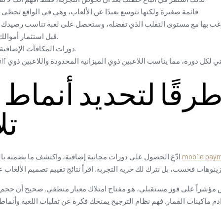
لدى Bgaming قائمة صغيرة ولكنها تتوسع بعيدًا عن الألعاب، وهي في الواقع تحظى بشعبية كبيرة خارج القارة الأسترالية.
قبل استثمار أموالك الخاصة، انظر إلى ما يوفره هذا المنصب في الواقع.
دورات المكافآت الإضافية ليست مجرد عروض أساسية مثل الدورات المجانية.
قًا لتحديد أنماط ا
تل
mobile pay
ادّعِ الحصول على دورات مجانية إضافية، واكتشف ما يضمنه بالضبط. تُعدّ العملات الرقمية مفيدة للغاية إذا كنت ترغب في
مؤشراً على فوز مستقبلي، هو مفتاح امتلاك معيار منطقي. صحيح أن حجم الضرب
م ماكينات القمار. فهم نظام الترجيح يمنحك فكرة عن تقلبات اللعبة وأنما