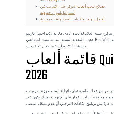
نصائح للعب ألعاب البوكر على الإنترنت في
أستراليا بأموال حقيقية
أفضل حوافز ماكينات القمار ولفات مجانية
لذا، يُعد اختيار كازينو Quickspin المحلي بعناية أمرًا بالغ الأهمية لزيادة فرصك في الفوز. تتراوح نسبة العائد للاعب (RTP) في لعبة السلوتس أحيانًا بين 90% و97%، ويعود لك الخيار في الكازينو
بنسبة 100%، وذلك عند اختيار ثلاثة ذئاب.
قائمة ألعاب Quickspin Slots Online الجديدة كلياً لعام
2026
قامرة تطبيقاتها لتناسب أجهزة أندرويد، وiOS، وبلاك بيري، وويندوز. سواءً كان لديك هاتف محمول أو جهاز لوحي، ستتمكن من الوصول إلى ألعابك المفضلة في الإصدار
لجميع مواقع ماكينات القمار على الإنترنت. ربحك يكون عند