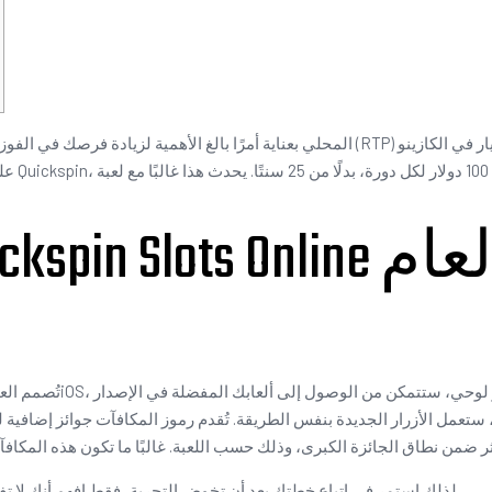
ا.
يحدث هذا غالبًا مع لعبة Bullet التي تقدم دورات مجانية
تُصمم العديد من مواقع الم
ا، ستعمل الأزرار الجديدة بنفس الطريقة. تُقدم رموز المكافآت جوائز إضافية 
لذلك استمر في اتباع خطتك بعد أن تخوض التجربة، فقط افهم أنك لا تفعل شيئًا خاطئًا ولن تواجه أي مشاكل لمجرد التجربة.