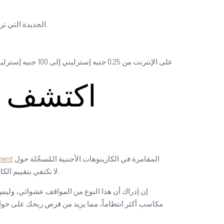
قم بدمج نسبة العائد للاعب (RTP) الجديدة التي ترغب بها مع مستوى التقلب الذي تفضله، وستحصل على لعبة تناسب رصيدك ويمكنك اللعب بها.
اكتشف طر
المقامرة في الكازينوهات الأجنبية المُسجّلة حول
ment
العالم. في VegasSlotsOnline، لا نكتفي بتقييم الكازينوهات فحسب، بل نترك لك حرية التجربة. اقرأ نتائج تقييم تصميم الألعاب على نماذجك التجريبية أدناه.
إن إدراك أن هذا النوع من المواقف عشوائي، وليس 
مكاسب أكثر انتظاماً، مما يزيد من فرص ربحك على خواد