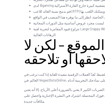
تتراوح قيود المقامرة لتجربة لعبة Large Crappy Wolf على الإنترنت من 0.25 جنيه إسترليني إلى 100 جنيه إسترليني لكل دورة، مما يناسب اللاعبين ذوي الميزانية المحدودة واللاعبين ذوي
الرهانات العالية.
لموقع – لكن لا
احقها أو تلاحقه
ات الكبير لا يعني بالضرورة أعلى الأرباح، إلا أنه يعني
ط فوزك المحتملة. اشترك في النشرة الإخبارية واحصل على
مكافآت جديدة.