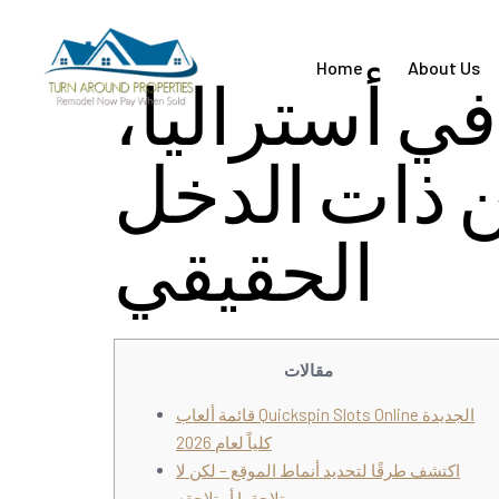
Home
About Us
ي أستراليا،
ن ذات الدخل
الحقيقي
مقالات
قائمة ألعاب Quickspin Slots Online الجديدة
كلياً لعام 2026
اكتشف طرقًا لتحديد أنماط الموقع – لكن لا
تلاحقها أو تلاحقه