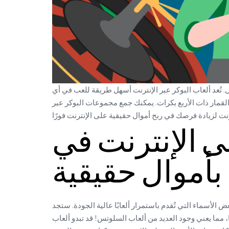
 تُعد ألعاب البوكر عبر الإنترنت أسهل طريقة للعب في أي
ت القمار ذات الأربع بكرات. يمكنك جمع مجموعات البوكر عبر
ى الإنترنت في
 بأموال حقيقية
الأسماء التي تُقدم باستمرار ألعابًا عالية الجودة. ستجد
د العديد من ألعاب السلوتس! قد تبدو ألعاب Megaways معقدة للمبتدئين، لكن طريقة اللعب واحدة. تتيح لك ألعاب Bonus-pick