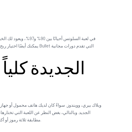
لتحديد النسبة التي تناسبك. أثناء لعب Larger Bad Wolf على Quickspin، يمكنك أيضًا اختيار ربح 100 دولار لكل دورة، بدلًا من 25 سنتً
الجديد. وبالتالي، بغض النظر عن اللعبة التي تختاره
مطابقة ثلاثة رموز أو أكثر ضمن نطاق الجائزة الكبرى، وذلك حسب اللعبة. غالبًا ما تكون هذه المكافآت جزءًا من برنامج مكافآت الترحيب أو تُقدم بشكل منفصل.