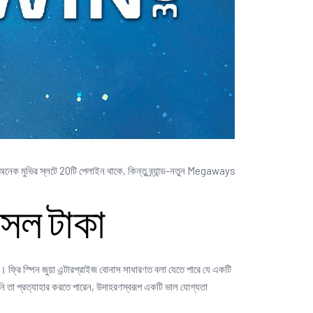
অনেক মুভির স্লটে 20টি পেলাইন থাকে, কিন্তু ব্র্যান্ড-নতুন Megaways
সল টাকা
। ফ্রি স্পিন জুয়া এন্টারপ্রাইজ বোনাস সাধারণত বলা যেতে পারে যে একটি
নি তা প্রত্যাহার করতে পারেন, উদাহরণস্বরূপ একটি ভাল যোগ্যতা