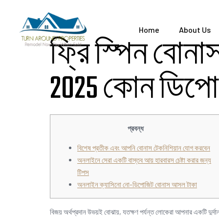
Home
About Us
ফ্রি স্পিন বো
2025 কোন ডিপোজ
প্রবন্ধ
বিশেষ প্রতীক এবং আপনি বোনাস টেকনিশিয়ান যোগ করবেন
অনলাইনে সেরা একটি বাস্তব আয় হারবারস চেষ্টা করার জন্য
টিপস
অনলাইন ক্যাসিনো নো-ডিপোজিট বোনাস আসল টাকা
বিজয় অর্থপ্রদান উভয়ই বোঝায়, যতক্ষণ পর্যন্ত লোকেরা আপনার একটি দুর্