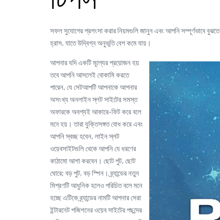
টিপস
সফল সুযোগের প্রশংসা করার নিয়মগুলি জানুন এবং আপনি সম্পূর্ণভাবে বুঝ
হ্রাস, যাতে উদ্বিগ্ন অনুভূতি বেশ কমে যায়।
আপনার যদি একটি মূল্যের প্রয়োজন হয়
তবে আপনি আসলেই বোকামি করতে
পারেন, যে সেটআপটি আপনাকে আপনার
অসংখ্য অনলাইন স্লট সাইটের সমস্ত
অফারকে অবশ্যই আকারে-ফিট করে বলে
মনে হয়। তারা যুক্তিসঙ্গত বোধ করে এবং
আপনি স্বচ্ছ হবেন, লাইন স্লট
ওয়েবসাইটগুলি থেকে আপনি যে ধরণের
কাঠামো আশা করবেন। ছোট পুট, ছোট
ঘোরে; বড় পুট, বড় স্পিন। ব্র্যান্ডের নতুন
মিশ্রণটি আধুনিক হলেও পরিচিত বলে মনে
হচ্ছে এটিকে ব্র্যান্ডের নামটি আপনার সেরা
ইন্টারনেট পজিশনের ওয়েব সাইটের পছন্দের