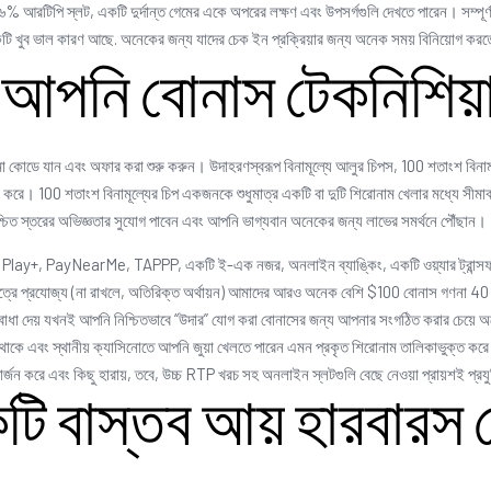
 আরটিপি স্লট, একটি দুর্দান্ত গেমের একে অপরের লক্ষণ এবং উপসর্গগুলি দেখতে পারেন। সম্পূর্ণ বি
খুব ভাল কারণ আছে. অনেকের জন্য যাদের চেক ইন প্রক্রিয়ার জন্য অনেক সময় বিনিয়োগ করতে
 আপনি বোনাস টেকনিশিয
রোমো কোডে যান এবং অফার করা শুরু করুন। উদাহরণস্বরূপ বিনামূল্যে আলুর চিপস, 100 শতাংশ ব
ান করে। 100 শতাংশ বিনামূল্যের চিপ একজনকে শুধুমাত্র একটি বা দুটি শিরোনাম খেলার মধ্যে সীমাবদ্
নিশ্চিত স্তরের অভিজ্ঞতার সুযোগ পাবেন এবং আপনি ভাগ্যবান অনেকের জন্য লাভের সমর্থনে পৌঁছান।
lay+, PayNearMe, TAPPP, একটি ই-এক নজর, অনলাইন ব্যাঙ্কিং, একটি ওয়্যার ট্রান্সফার ব
 ক্ষেত্রে প্রযোজ্য (না রাখলে, অতিরিক্ত অর্থায়ন) আমাদের আরও অনেক বেশি $100 বোনাস গণনা
বাধা দেয় যখনই আপনি নিশ্চিতভাবে “উদার” যোগ করা বোনাসের জন্য আপনার সংগঠিত করার চেয়ে অন
 থাকে এবং স্থানীয় ক্যাসিনোতে আপনি জুয়া খেলতে পারেন এমন প্রকৃত শিরোনাম তালিকাভুক্ত কর
 করে এবং কিছু হারায়, তবে, উচ্চ RTP খরচ সহ অনলাইন স্লটগুলি বেছে নেওয়া প্রায়শই প্রযুক
 বাস্তব আয় হারবারস চে