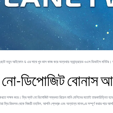
রা ছোট নতুন আইফোন 4 এর সাথে খুব ভাল কাজ করে অন্যথায় অ্যান্ড্রয়েড ওএস ডিভাইস মনিটর। 
 নো-ডিপোজিট বোনাস আ
্জন করতে সক্ষম করে। ফ্রি স্লট নো ডিপোজিট সম্ভবত রিয়েল মানি মেশিনের মতোই তারকাচিহ্নিত হবে
া ফ্রি রিভলভ থেকে বিজয়ী তহবিল, আপনি প্লেথ্রু এবং অন্যান্য মানদণ্ড সম্পূর্ণ করার পরে আপ