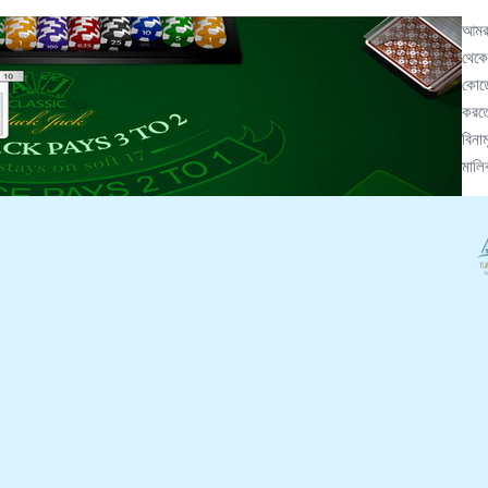
আমরা
থেকে
কোডে
করতে
বিনা
মালি