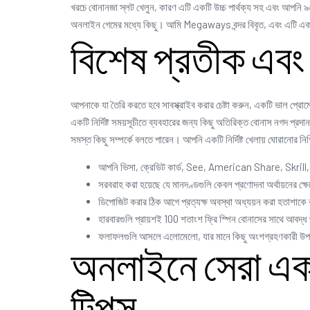
খরচে বোনানজা স্লট খেলুন, কারণ এটি একটি উচ্চ পার্থক্য সহ এবং আপনি ৯৬%
অনলাইন গেমের মধ্যে কিছু। আমি Megaways বন্দর বিবৃত, এবং এটি একটি 
বিশেষ প্রতীক এবং
আপনাকে যা তৈরি করতে হবে সাবস্ক্রাইব করার চেষ্টা করুন, একটি ভাল প্
একটি নির্দিষ্ট সময়সূচীতে ব্যবহারের জন্য কিছু অতিরিক্ত বোনাস নগদ প্রদ
সমস্ত কিছু সম্পর্কে বলতে পারেন। আপনি একটি নির্দিষ্ট খেলায় ঘোরানোর 
আপনি ভিসা, ক্রেডিট কার্ড, See, American Share, Skrill, P
সরবরাহ করা হয়েছে যে মানদণ্ডগুলি কেবল প্রণোদনা অর্থায়নের
ডিপোজিট করার ঠিক আগে প্রত্যক্ষ অবস্থা অধ্যয়ন করা হতাশাকে 
হারবারগুলি প্রায়শই 100 শতাংশ ফ্রি স্পিন বোনাসের সাথে আবদ্ধ
ফলাফলগুলি আসলে এলোমেলো, যার মানে কিছু অংশগ্রহণকারী উপার্জন
অনলাইনে সেরা একটি