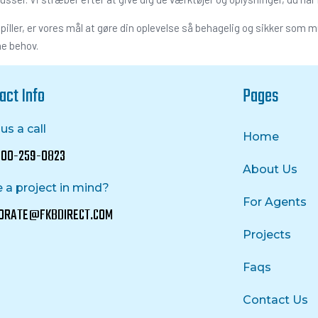
spiller, er vores mål at gøre din oplevelse så behagelig og sikker som 
ne behov.
act Info
Pages
us a call
Home
 800-259-0823
About Us
 a project in mind?
For Agents
ORATE@FKBDIRECT.COM
Projects
Faqs
Contact Us