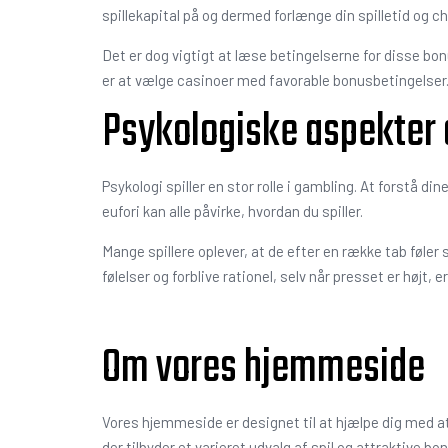
spillekapital på og dermed forlænge din spilletid og ch
Det er dog vigtigt at læse betingelserne for disse bon
er at vælge casinoer med favorable bonusbetingelser
Psykologiske aspekter 
Psykologi spiller en stor rolle i gambling. At forstå d
eufori kan alle påvirke, hvordan du spiller.
Mange spillere oplever, at de efter en række tab føler s
følelser og forblive rationel, selv når presset er højt, e
Om vores hjemmeside
Vores hjemmeside er designet til at hjælpe dig med at
der tilbyder et varieret udvalg af spil og attraktive b