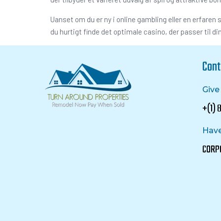
Uanset om du er ny i online gambling eller en erfaren 
du hurtigt finde det optimale casino, der passer til di
Cont
Give 
+(1)
Have
CORP