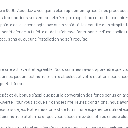
 de 5 000€. Accédez à vos gains plus rapidement grâce à nos processus
s transactions souvent accélérées par rapport aux circuits bancaires 
ointe de la technologie, axé sur la rapidité, la sécurité et la simplicit
bénéficier de la fluidité et de la richesse fonctionnelle d’une applica
de, sans qu’aucune installation ne soit requise.
 site attrayant et agréable. Nous sommes ravis d’apprendre que vous
ur nos joueurs est notre priorité absolue, et votre soutien nous enc
ipe RollDorado
pôt et du bonus s’applique pour la conversion des fonds bonus en arge
ouverte. Pour vous accueillir dans les meilleures conditions, nous av
ions de jeu. Notre mission est de fournir une expérience utilisateu
ier notre plateforme et que vous découvrirez des offres encore plus 
) est le verrou final qui sécurise votre compte et assure un environne