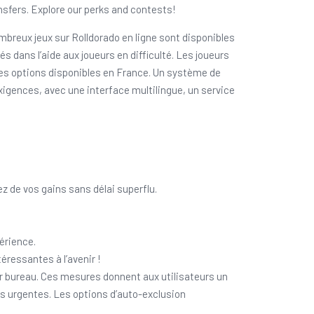
sfers. Explore our perks and contests!
mbreux jeux sur Rolldorado en ligne sont disponibles
 dans l’aide aux joueurs en difficulté. Les joueurs
des options disponibles en France. Un système de
exigences, avec une interface multilingue, un service
ez de vos gains sans délai superflu.
érience.
ressantes à l’avenir !
r bureau. Ces mesures donnent aux utilisateurs un
ns urgentes. Les options d’auto-exclusion