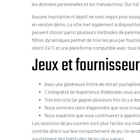
les données personnelles et les transactions. Our fu
Aucune inscription ni dépôt ne sont requis pour essay
en version démo. Le site met également à disposition 
peuvent choisir parmi plusieurs méthodes de paiement
filtres dynamiques permet de trier les jeux par fourni
client 24/7, et une plateforme compatible avec tous l
Jeux et fournisseur
Avec une généreuse limite de retrait journalièr
L’intégralité de l’expérience Rolldorado vous 
Très bon site j’ai gagner plusieurs fois ils y a d
Nous sommes ravis d’apprendre que vous trouvez
Nous espérons que vous continuerez à apprécier
Les sessions de jeu courtes sont plus faciles sur m
contrôle direct sur leur comportement de jeu. Un acc
soutiennent des habitudes de jeu plus saines.