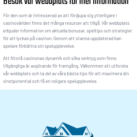
Besök vår webbplats för mer information
För den som är intresserad av att fördjupa sig ytterligare i
casinovärlden finns det många resurser att tillgå. Vår webbplats
erbjuder information om aktuella bonusar, speltips och strategier
för att lyckas på casinon. Genom att stanna uppdaterad kan
spelare förbättra sin spelupplevelse.
Att förstå casinonas dynamik och vilka verktyg som finns
tillgängliga är avgörande för framgång. Välkommen att utforska
vår webbplats och ta del av våra bästa tips för att maximera din
vinstpotential och få en roligare spelupplevelse.