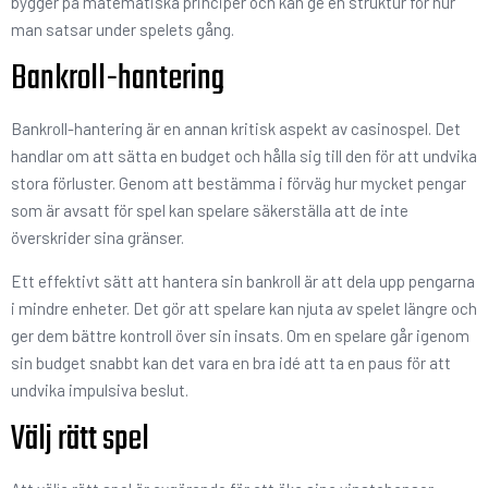
bygger på matematiska principer och kan ge en struktur för hur
man satsar under spelets gång.
Bankroll-hantering
Bankroll-hantering är en annan kritisk aspekt av casinospel. Det
handlar om att sätta en budget och hålla sig till den för att undvika
stora förluster. Genom att bestämma i förväg hur mycket pengar
som är avsatt för spel kan spelare säkerställa att de inte
överskrider sina gränser.
Ett effektivt sätt att hantera sin bankroll är att dela upp pengarna
i mindre enheter. Det gör att spelare kan njuta av spelet längre och
ger dem bättre kontroll över sin insats. Om en spelare går igenom
sin budget snabbt kan det vara en bra idé att ta en paus för att
undvika impulsiva beslut.
Välj rätt spel