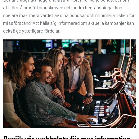
att förstå omsättningskraven och andra begränsningar kan
spelare maximera värdet av sina bonusar och minimera risken för
missförstånd. Att hålla sig informerad om aktuella kampanjer kan
också ge ytterligare fördelar.