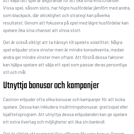
Att välja rätt spel är avgörande för att öka sina vinstchanser.
Vissa spel, såsom slots, har högre husfördelar jämfört med andra,
som blackjack, där skicklighet och strategi kan påverka
resultatet. Genom att fokusera på spel med lägre husfördelar kan
spelare öka sina chanser att vinna stort.
Det är också viktigt att ta hänsyn till spelets volatilitet. Några
spel erbjuder stora vinster men är mindre konsekventa, medan
andra ger mindre vinster men oftare. Att förstå dessa faktorer
kan hjälpa spelare att välja ett spel som passar deras personliga
stil och mål.
Utnyttja bonusar och kampanjer
Casinon erbjuder ofta olika bonusar och kampanjer för att locka
spelare. Dessa kan inkludera insättningsbonusar, gratisspel eller
lojalitetsprogram. Att utnyttja dessa erbjudanden kan ge spelare
ett extra övertag och möjligheter att öka sin bankroll.
Det är viktigt att noggrant läsa villkoren för varje bonus. Genom