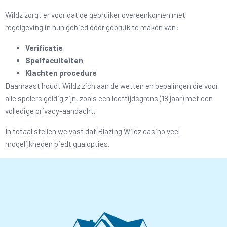
Wildz zorgt er voor dat de gebruiker overeenkomen met
regelgeving in hun gebied door gebruik te maken van:
Verificatie
Spelfaculteiten
Klachten procedure
Daarnaast houdt Wildz zich aan de wetten en bepalingen die voor
alle spelers geldig zijn, zoals een leeftijdsgrens (18 jaar) met een
volledige privacy-aandacht.
In totaal stellen we vast dat Blazing Wildz casino veel
mogelijkheden biedt qua opties.