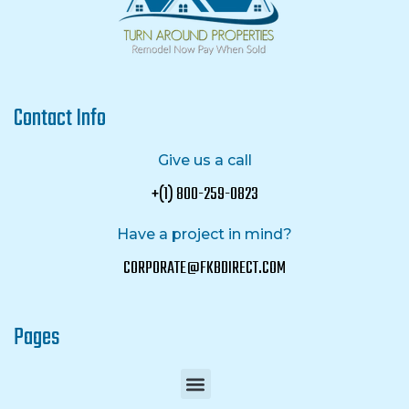
Contact Info
Give us a call
+(1) 800-259-0823
Have a project in mind?
CORPORATE@FKBDIRECT.COM
Pages