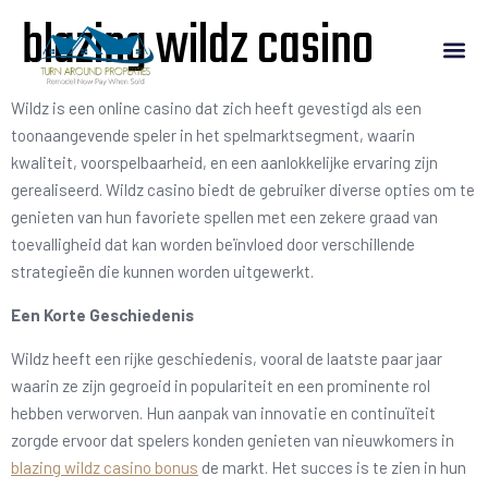
blazing wildz casino
Wildz is een online casino dat zich heeft gevestigd als een
toonaangevende speler in het spelmarktsegment, waarin
kwaliteit, voorspelbaarheid, en een aanlokkelijke ervaring zijn
gerealiseerd. Wildz casino biedt de gebruiker diverse opties om te
genieten van hun favoriete spellen met een zekere graad van
toevalligheid dat kan worden beïnvloed door verschillende
strategieën die kunnen worden uitgewerkt.
Een Korte Geschiedenis
Wildz heeft een rijke geschiedenis, vooral de laatste paar jaar
waarin ze zijn gegroeid in populariteit en een prominente rol
hebben verworven. Hun aanpak van innovatie en continuïteit
zorgde ervoor dat spelers konden genieten van nieuwkomers in
blazing wildz casino bonus
de markt. Het succes is te zien in hun