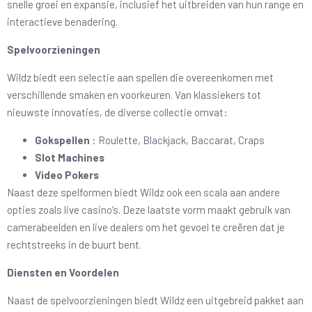
snelle groei en expansie, inclusief het uitbreiden van hun range en
interactieve benadering.
Spelvoorzieningen
Wildz biedt een selectie aan spellen die overeenkomen met
verschillende smaken en voorkeuren. Van klassiekers tot
nieuwste innovaties, de diverse collectie omvat:
Gokspellen
: Roulette, Blackjack, Baccarat, Craps
Slot Machines
Video Pokers
Naast deze spelformen biedt Wildz ook een scala aan andere
opties zoals live casino’s. Deze laatste vorm maakt gebruik van
camerabeelden en live dealers om het gevoel te creëren dat je
rechtstreeks in de buurt bent.
Diensten en Voordelen
Naast de spelvoorzieningen biedt Wildz een uitgebreid pakket aan