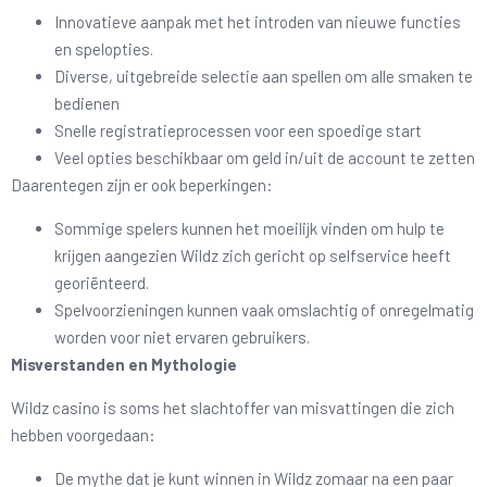
Innovatieve aanpak met het introden van nieuwe functies
en spelopties.
Diverse, uitgebreide selectie aan spellen om alle smaken te
bedienen
Snelle registratieprocessen voor een spoedige start
Veel opties beschikbaar om geld in/uit de account te zetten
Daarentegen zijn er ook beperkingen:
Sommige spelers kunnen het moeilijk vinden om hulp te
krijgen aangezien Wildz zich gericht op selfservice heeft
georiënteerd.
Spelvoorzieningen kunnen vaak omslachtig of onregelmatig
worden voor niet ervaren gebruikers.
Misverstanden en Mythologie
Wildz casino is soms het slachtoffer van misvattingen die zich
hebben voorgedaan:
De mythe dat je kunt winnen in Wildz zomaar na een paar