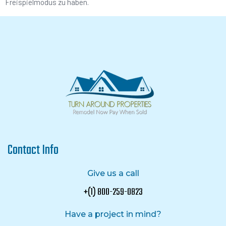
Freispielmodus zu haben.
Contact Info
Give us a call
+(1) 800-259-0823
Have a project in mind?