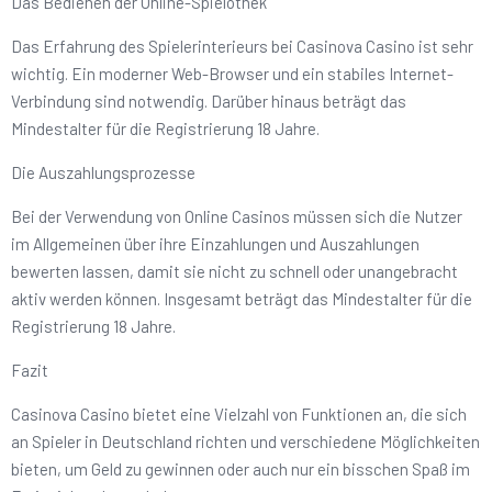
Das Bedienen der Online-Spielothek
Das Erfahrung des Spielerinterieurs bei Casinova Casino ist sehr
wichtig. Ein moderner Web-Browser und ein stabiles Internet-
Verbindung sind notwendig. Darüber hinaus beträgt das
Mindestalter für die Registrierung 18 Jahre.
Die Auszahlungsprozesse
Bei der Verwendung von Online Casinos müssen sich die Nutzer
im Allgemeinen über ihre Einzahlungen und Auszahlungen
bewerten lassen, damit sie nicht zu schnell oder unangebracht
aktiv werden können. Insgesamt beträgt das Mindestalter für die
Registrierung 18 Jahre.
Fazit
Casinova Casino bietet eine Vielzahl von Funktionen an, die sich
an Spieler in Deutschland richten und verschiedene Möglichkeiten
bieten, um Geld zu gewinnen oder auch nur ein bisschen Spaß im