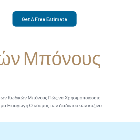
Get A Free Estimate
m
κών Μπόνους
η των Κωδικών Μπόνους Πώς να Χρησιμοποιήσετε
μα Εισαγωγή Ο κόσμος των διαδικτυακών καζίνο