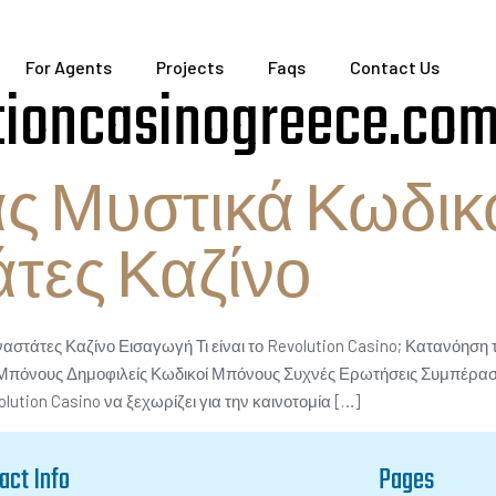
For Agents
Projects
Faqs
Contact Us
tioncasinogreece.co
ς Μυστικά Κωδι
τες Καζίνο
τάτες Καζίνο Εισαγωγή Τι είναι το Revolution Casino; Κατανόησ
Μπόνους Δημοφιλείς Κωδικοί Μπόνους Συχνές Ερωτήσεις Συμπέρασ
olution Casino να ξεχωρίζει για την καινοτομία […]
act Info
Pages