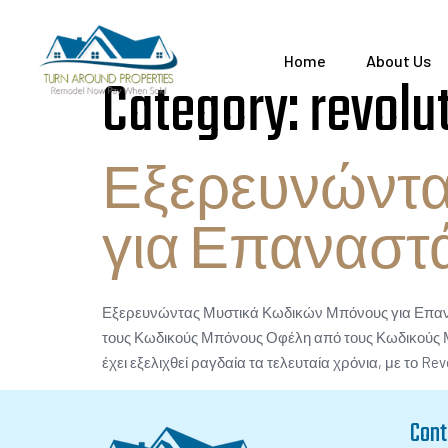
Home
About Us
Category:
revolu
Εξερευνώντα
για Επαναστά
Εξερευνώντας Μυστικά Κωδικών Μπόνους για Επανασ
τους Κωδικούς Μπόνους Οφέλη από τους Κωδικούς 
έχει εξελιχθεί ραγδαία τα τελευταία χρόνια, με το Rev
Cont