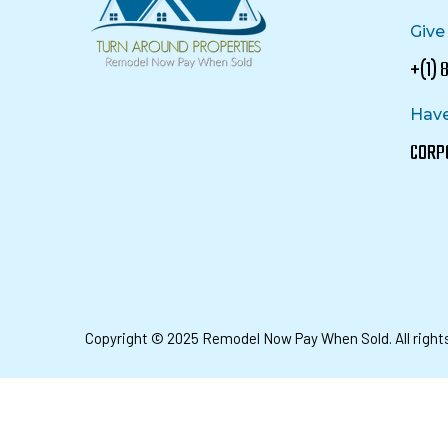
Give 
+(1)
Have
CORP
Copyright © 2025 Remodel Now Pay When Sold. All rights