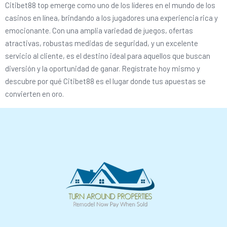
Citibet88 top emerge como uno de los líderes en el mundo de los
casinos en línea, brindando a los jugadores una experiencia rica y
emocionante. Con una amplia variedad de juegos, ofertas
atractivas, robustas medidas de seguridad, y un excelente
servicio al cliente, es el destino ideal para aquellos que buscan
diversión y la oportunidad de ganar. Regístrate hoy mismo y
descubre por qué Citibet88 es el lugar donde tus apuestas se
convierten en oro.