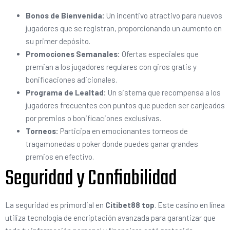
Bonos de Bienvenida:
Un incentivo atractivo para nuevos
jugadores que se registran, proporcionando un aumento en
su primer depósito.
Promociones Semanales:
Ofertas especiales que
premian a los jugadores regulares con giros gratis y
bonificaciones adicionales.
Programa de Lealtad:
Un sistema que recompensa a los
jugadores frecuentes con puntos que pueden ser canjeados
por premios o bonificaciones exclusivas.
Torneos:
Participa en emocionantes torneos de
tragamonedas o poker donde puedes ganar grandes
premios en efectivo.
Seguridad y Confiabilidad
La seguridad es primordial en
Citibet88 top
. Este casino en línea
utiliza tecnología de encriptación avanzada para garantizar que