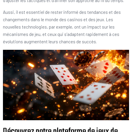
d’ajuster les tactiques et d’affiner son approche au fil du temps.
Aussi, il est essentiel de rester informé des tendances et des
changements dans le monde des casinos et des jeux. Les
nouvelles technologies, par exemple, ont un impact sur les
mécanismes de jeu, et ceux qui s’adaptent rapidement à ces
évolutions augmentent leurs chances de succès.
Découvrez notre plateforme de jeux de