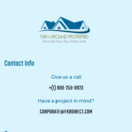
Contact Info
Give us a call
+(1) 800-259-0823
Have a project in mind?
CORPORATE@FKBDIRECT.COM