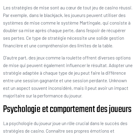
Les stratégies de mise sont au cœur de tout jeu de casino réussi.
Par exemple, dans le blackjack, les joueurs peuvent utiliser des
systèmes de mise comme le système Martingale, qui consiste à
doubler sa mise après chaque perte, dans l’espoir de récupérer
ses pertes. Ce type de stratégie nécessite une solide gestion
financière et une compréhension des limites de la table.
D’autre part, des jeux comme la roulette offrent diverses options
de mise qui peuvent également influencer le résultat. Adopter une
stratégie adaptée à chaque type de jeu peut faire la différence
entre une session gagnante et une session perdante. Unknown
est un aspect souvent inconsidéré, mais il peut avoir un impact
majoritaire sur la performance du joueur.
Psychologie et comportement des joueurs
La psychologie du joueur joue un rôle crucial dans le succès des
stratégies de casino. Connaître ses propres émotions et