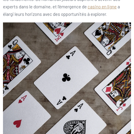
experts dans le domaine, et l’émergence de
casino en ligne
a
élargi leurs horizons avec des opportunités à explorer.