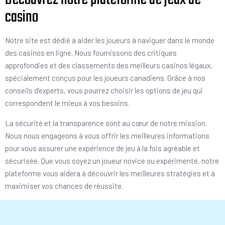
casino
Notre site est dédié à aider les joueurs à naviguer dans le monde
des casinos en ligne. Nous fournissons des critiques
approfondies et des classements des meilleurs casinos légaux,
spécialement conçus pour les joueurs canadiens. Grâce à nos
conseils d’experts, vous pourrez choisir les options de jeu qui
correspondent le mieux à vos besoins.
La sécurité et la transparence sont au cœur de notre mission.
Nous nous engageons à vous offrir les meilleures informations
pour vous assurer une expérience de jeu à la fois agréable et
sécurisée. Que vous soyez un joueur novice ou expérimenté, notre
plateforme vous aidera à découvrir les meilleures stratégies et à
maximiser vos chances de réussite.