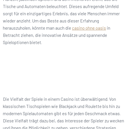
Tische und Automaten beleuchtet. Dieses aufregende Umfeld
sorgt für ein einzigartiges Erlebnis, das viele Menschen immer
wieder anzieht. Um das Beste aus dieser Erfahrung
herauszuholen, könnte man auch die
casino ohne oasis​
in
Betracht ziehen, die innovative Ansätze und spannende
Spieloptionen bietet.
Die Vielfalt der Spiele in einem Casino ist überwältigend. Von
klassischen Tischspielen wie Blackjack und Roulette bis hin zu
modernen Spielautomaten gibt es für jeden Geschmack etwas.
Diese Vielfalt trägt dazu bei, das Interesse der Spieler zu wecken
und ihnen die Möglichkeit zu geben, verschiedene Strategien