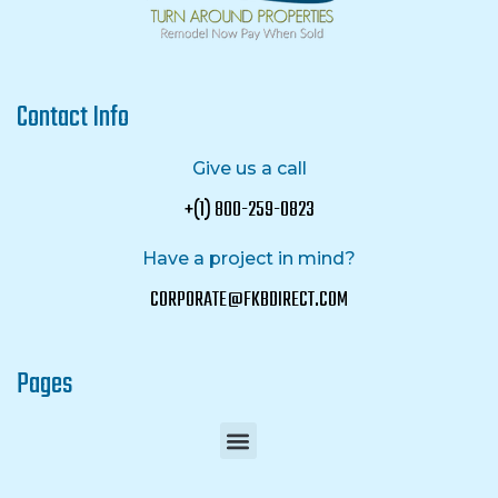
Contact Info
Give us a call
+(1) 800-259-0823
Have a project in mind?
CORPORATE@FKBDIRECT.COM
Pages