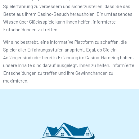
Spielerfahrung zu verbessern und sicherzustellen, dass Sie das
Beste aus Ihrem Casino-Besuch herausholen. Ein umfassendes
Wissen über Glücksspiele kann Ihnen helfen, informierte
Entscheidungen zu treffen.
Wir sind bestrebt, eine informative Plattform zu schaffen, die
Spieler aller Erfahrungsstufen anspricht. Egal, ob Sie ein
Anfänger sind oder bereits Erfahrung im Casino-Gameing haben,
unsere Inhalte sind darauf ausgelegt, Ihnen zu helfen, informierte
Entscheidungen zu treffen und Ihre Gewinnchancen zu
maximieren.