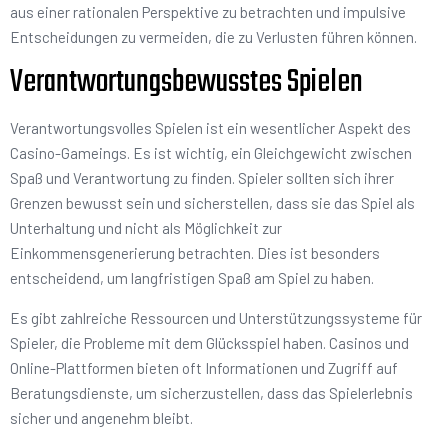
aus einer rationalen Perspektive zu betrachten und impulsive
Entscheidungen zu vermeiden, die zu Verlusten führen können.
Verantwortungsbewusstes Spielen
Verantwortungsvolles Spielen ist ein wesentlicher Aspekt des
Casino-Gameings. Es ist wichtig, ein Gleichgewicht zwischen
Spaß und Verantwortung zu finden. Spieler sollten sich ihrer
Grenzen bewusst sein und sicherstellen, dass sie das Spiel als
Unterhaltung und nicht als Möglichkeit zur
Einkommensgenerierung betrachten. Dies ist besonders
entscheidend, um langfristigen Spaß am Spiel zu haben.
Es gibt zahlreiche Ressourcen und Unterstützungssysteme für
Spieler, die Probleme mit dem Glücksspiel haben. Casinos und
Online-Plattformen bieten oft Informationen und Zugriff auf
Beratungsdienste, um sicherzustellen, dass das Spielerlebnis
sicher und angenehm bleibt.