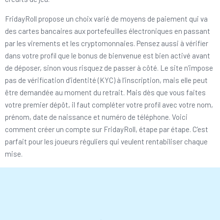
FridayRoll propose un choix varié de moyens de paiement qui va
des cartes bancaires aux portefeuilles électroniques en passant
par les virements et les cryptomonnaies. Pensez aussi à vérifier
dans votre profil que le bonus de bienvenue est bien activé avant
de déposer, sinon vous risquez de passer à côté. Le site n’impose
pas de vérification d’identité (KYC) à l’inscription, mais elle peut
être demandée au moment du retrait. Mais dès que vous faites
votre premier dépôt, il faut compléter votre profil avec votre nom,
prénom, date de naissance et numéro de téléphone. Voici
comment créer un compte sur FridayRoll, étape par étape. C’est
parfait pour les joueurs réguliers qui veulent rentabiliser chaque
mise.