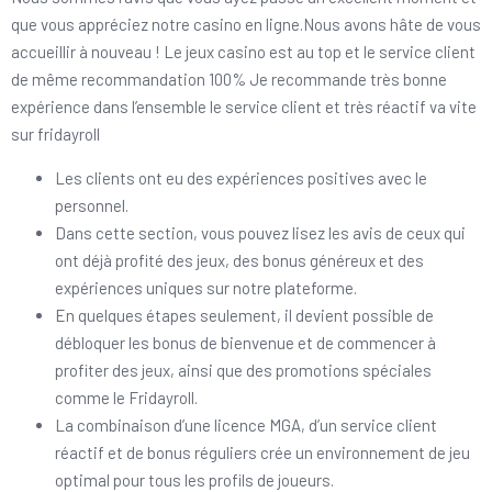
que vous appréciez notre casino en ligne.Nous avons hâte de vous
accueillir à nouveau ! Le jeux casino est au top et le service client
de même recommandation 100% Je recommande très bonne
expérience dans l’ensemble le service client et très réactif va vite
sur fridayroll
Les clients ont eu des expériences positives avec le
personnel.
Dans cette section, vous pouvez lisez les avis de ceux qui
ont déjà profité des jeux, des bonus généreux et des
expériences uniques sur notre plateforme.
En quelques étapes seulement, il devient possible de
débloquer les bonus de bienvenue et de commencer à
profiter des jeux, ainsi que des promotions spéciales
comme le Fridayroll.
La combinaison d’une licence MGA, d’un service client
réactif et de bonus réguliers crée un environnement de jeu
optimal pour tous les profils de joueurs.