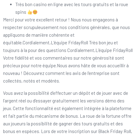
Très bon casino en ligne avec les tours gratuits et la roue
spins
Merci pour votre excellent retour ! Nous nous engageons à
respecter scrupuleusement nos conditions générales, que nous
appliquons de manière cohérente et
équitable.Cordialement,L’équipe FridayRoll Très bon jeu et
toujours à la pour des questions Cordialement,L’équipe FridayRoll
Votre fidélité et vos commentaires sur notre générosité sont
précieux pour notre équipe.Nous avons hâte de vous accueillir à
nouveau ! Découvrez comment les avis de l’entreprise sont
collectés, notés et modérés.
Vous avez la possibilité d’effectuer un dépôt et de jouer avec de
l’argent réel ou d’essayer gratuitement les versions démo des
jeux. Cette fonctionnalité est également intégrée à la plateforme
et fait partie du mécanisme de bonus. La roue de la fortune offre
aux joueurs la possibilité de gagner des tours gratuits et des
bonus en espèces. Lors de votre inscription sur Black Friday Roll,