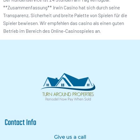
**Zusammenfassung** Irwin Casino hat sich durch seine
Transparenz, Sicherheit und breite Palette von Spielen für die
Spieler bewiesen. Wir empfehlen das casino als einen guten
Betrieb im Bereich des Online-Casinospieles an.
Contact Info
Give us a call