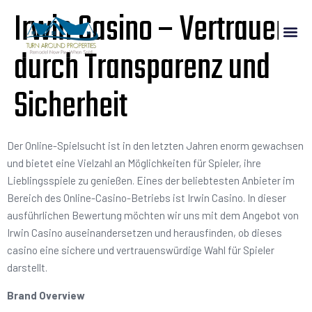
Irwin Casino – Vertrauen
durch Transparenz und
Sicherheit
Der Online-Spielsucht ist in den letzten Jahren enorm gewachsen
und bietet eine Vielzahl an Möglichkeiten für Spieler, ihre
Lieblingsspiele zu genießen. Eines der beliebtesten Anbieter im
Bereich des Online-Casino-Betriebs ist Irwin Casino. In dieser
ausführlichen Bewertung möchten wir uns mit dem Angebot von
Irwin Casino auseinandersetzen und herausfinden, ob dieses
casino eine sichere und vertrauenswürdige Wahl für Spieler
darstellt.
Brand Overview