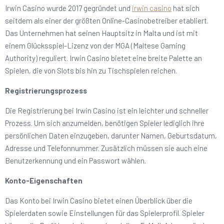
Irwin Casino wurde 2017 gegründet und
irwin casino
hat sich
seitdem als einer der größten Online-Casinobetreiber etabliert.
Das Unternehmen hat seinen Hauptsitz in Malta und ist mit
einem Glücksspiel-Lizenz von der MGA (Maltese Gaming
Authority) reguliert. Irwin Casino bietet eine breite Palette an
Spielen, die von Slots bis hin zu Tischspielen reichen.
Registrierungsprozess
Die Registrierung bei Irwin Casino ist ein leichter und schneller
Prozess. Um sich anzumelden, benötigen Spieler lediglich ihre
persönlichen Daten einzugeben, darunter Namen, Geburtsdatum,
Adresse und Telefonnummer. Zusätzlich müssen sie auch eine
Benutzerkennung und ein Passwort wählen.
Konto-Eigenschaften
Das Konto bei Irwin Casino bietet einen Überblick über die
Spielerdaten sowie Einstellungen für das Spielerprofil. Spieler