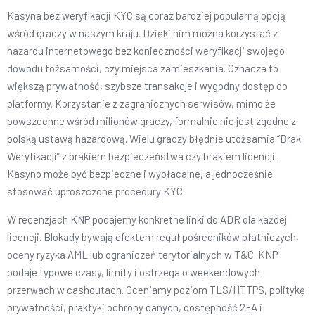
Kasyna bez weryfikacji KYC są coraz bardziej popularną opcją
wśród graczy w naszym kraju. Dzięki nim można korzystać z
hazardu internetowego bez konieczności weryfikacji swojego
dowodu tożsamości, czy miejsca zamieszkania. Oznacza to
większą prywatność, szybsze transakcje i wygodny dostęp do
platformy. Korzystanie z zagranicznych serwisów, mimo że
powszechne wśród milionów graczy, formalnie nie jest zgodne z
polską ustawą hazardową. Wielu graczy błędnie utożsamia “Brak
Weryfikacji” z brakiem bezpieczeństwa czy brakiem licencji.
Kasyno może być bezpieczne i wypłacalne, a jednocześnie
stosować uproszczone procedury KYC.
W recenzjach KNP podajemy konkretne linki do ADR dla każdej
licencji. Blokady bywają efektem reguł pośredników płatniczych,
oceny ryzyka AML lub ograniczeń terytorialnych w T&C. KNP
podaje typowe czasy, limity i ostrzega o weekendowych
przerwach w cashoutach. Oceniamy poziom TLS/HTTPS, politykę
prywatności, praktyki ochrony danych, dostępność 2FA i