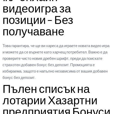
видеоигра за
позиции – Без
получаване
Това гарантира, че ще ви хареса да играете новата видео игра
и можете да се върнете като харчещ потребител. Важно е да
проверите чисто новия дребен шрифт, преди да поискате
страхотен добавен бонус без депозит. Промоцията е
избираема, защото е напълно независима от вашия добавен
бонус без депозит.
Пълен списък на
лотарии Хазартни
предприятия Бонуси