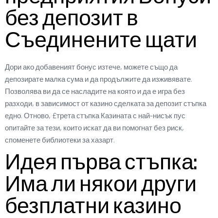
без депозит в
Съединените щати
Дори ако добавеният бонус изтече, можете също да
депозирате малка сума и да продължите да изживявате.
Позволява ви да се насладите на която и да е игра без
разходи, в зависимост от казино сделката за депозит стъпка
едно. Отново, £трета стъпка Казината с най-нисък пус
опитайте за тези, които искат да ви помогнат без риск,
споменете библиотеки за хазарт.
Идея първа стъпка:
Има ли някои други
безплатни казино