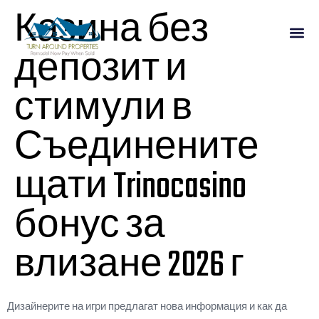
Казина без
депозит и
стимули в
Съединените
щати Trinocasino
бонус за
влизане 2026 г
Дизайнерите на игри предлагат нова информация и как да