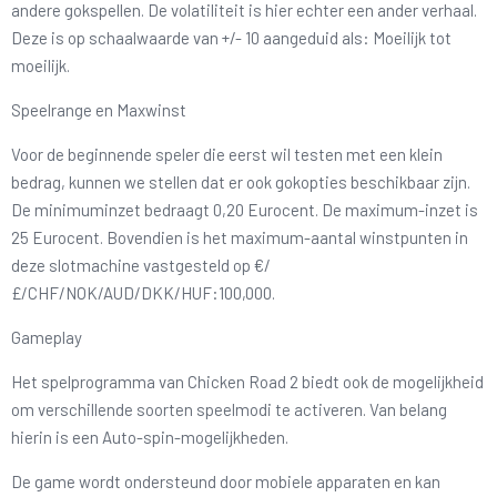
andere gokspellen. De volatiliteit is hier echter een ander verhaal.
Deze is op schaalwaarde van +/- 10 aangeduid als: Moeilijk tot
moeilijk.
Speelrange en Maxwinst
Voor de beginnende speler die eerst wil testen met een klein
bedrag, kunnen we stellen dat er ook gokopties beschikbaar zijn.
De minimuminzet bedraagt 0,20 Eurocent. De maximum-inzet is
25 Eurocent. Bovendien is het maximum-aantal winstpunten in
deze slotmachine vastgesteld op €/
£/CHF/NOK/AUD/DKK/HUF:100,000.
Gameplay
Het spelprogramma van Chicken Road 2 biedt ook de mogelijkheid
om verschillende soorten speelmodi te activeren. Van belang
hierin is een Auto-spin-mogelijkheden.
De game wordt ondersteund door mobiele apparaten en kan