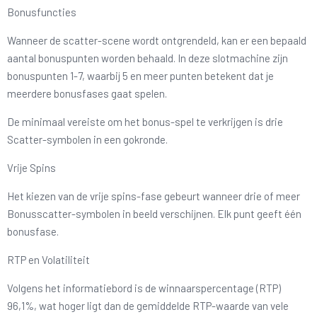
Bonusfuncties
Wanneer de scatter-scene wordt ontgrendeld, kan er een bepaald
aantal bonuspunten worden behaald. In deze slotmachine zijn
bonuspunten 1-7, waarbij 5 en meer punten betekent dat je
meerdere bonusfases gaat spelen.
De minimaal vereiste om het bonus-spel te verkrijgen is drie
Scatter-symbolen in een gokronde.
Vrije Spins
Het kiezen van de vrije spins-fase gebeurt wanneer drie of meer
Bonusscatter-symbolen in beeld verschijnen. Elk punt geeft één
bonusfase.
RTP en Volatiliteit
Volgens het informatiebord is de winnaarspercentage (RTP)
96,1%, wat hoger ligt dan de gemiddelde RTP-waarde van vele