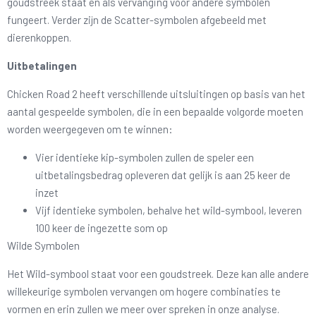
goudstreek staat en als vervanging voor andere symbolen
fungeert. Verder zijn de Scatter-symbolen afgebeeld met
dierenkoppen.
Uitbetalingen
Chicken Road 2 heeft verschillende uitsluitingen op basis van het
aantal gespeelde symbolen, die in een bepaalde volgorde moeten
worden weergegeven om te winnen:
Vier identieke kip-symbolen zullen de speler een
uitbetalingsbedrag opleveren dat gelijk is aan 25 keer de
inzet
Vijf identieke symbolen, behalve het wild-symbool, leveren
100 keer de ingezette som op
Wilde Symbolen
Het Wild-symbool staat voor een goudstreek. Deze kan alle andere
willekeurige symbolen vervangen om hogere combinaties te
vormen en erin zullen we meer over spreken in onze analyse.