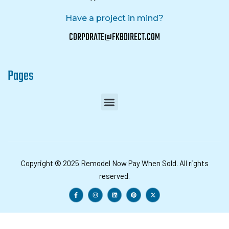
Have a project in mind?
CORPORATE@FKBDIRECT.COM
Pages
Copyright © 2025 Remodel Now Pay When Sold. All rights
reserved.