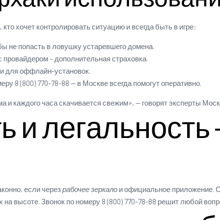
хаки использовани
 кто хочет контролировать ситуацию и всегда быть в игре:
бы не попасть в ловушку устаревшего домена.
с провайдером – дополнительная страховка.
ии для оффлайн-установок.
ру 8 (800) 770-78-88 — в Москве всегда помогут оперативно.
ма и каждого часа скачивается свежим», — говорят эксперты Мос
 и легальность 
аконно, если через
рабочее зеркало
и официальное приложение. С
 на высоте. Звонок по номеру 8 (800) 770-78-88 решит любой вопр