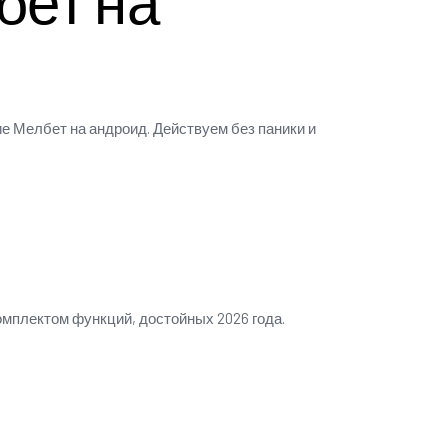
бет на
 Мелбет на андроид. Действуем без паники и
омплектом функций, достойных 2026 года.