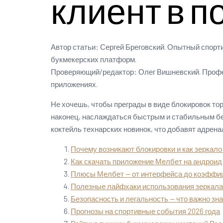
клиент в 
Автор статьи:
Сергей Бреговский
. Опытный спорти
букмекерских платформ.
Проверяющий/редактор:
Олег Вишневский
. Проф
приложениях.
Не хочешь, чтобы преграды в виде блокировок тор
наконец, наслаждаться быстрым и стабильным бет
коктейль технарских новинок, что добавят адрена
Почему возникают блокировки и как зеркало
Как скачать приложение Мелбет на андроид
Плюсы Мелбет — от интерфейса до коэффи
Полезные лайфхаки использования зеркала
Безопасность и легальность — что важно зн
Прогнозы на спортивные события 2026 года