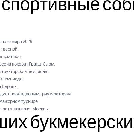
 спортивные собы
нате мира 2026.
r весной.
днем весе.
России покорит Гранд-Слэм.
нструкторский чемпионат.
 Олимпиаде.
а Европы.
радует неожиданным триумфатором.
 мажорном турнире.
счастливчика из Москвы.
ших букмекерски