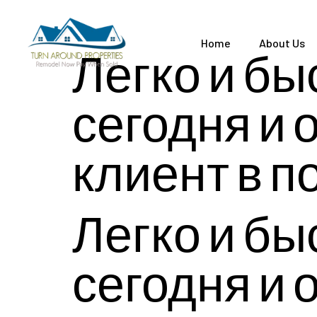
Home
About Us
Легко и бы
сегодня и
клиент в 
Легко и бы
сегодня и