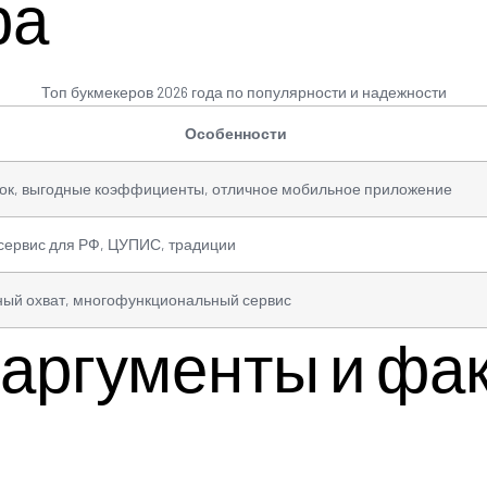
ра
Топ букмекеров 2026 года по популярности и надежности
Особенности
ок, выгодные коэффициенты, отличное мобильное приложение
сервис для РФ, ЦУПИС, традиции
ый охват, многофункциональный сервис
аргументы и фак