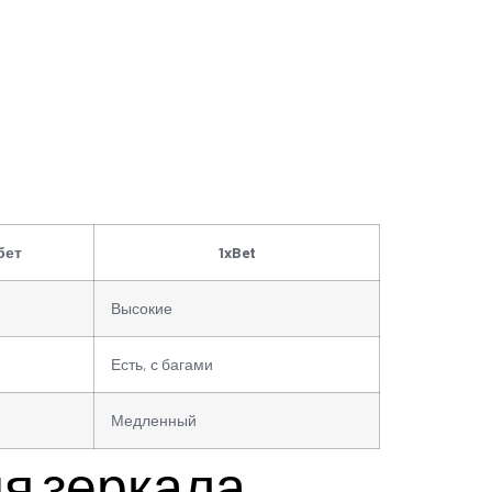
бет
1xBet
Высокие
Есть, с багами
Медленный