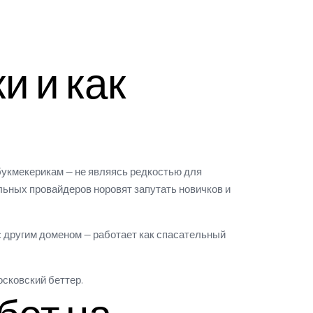
и и как
букмекерикам — не являясь редкостью для
льных провайдеров норовят запутать новичков и
с другим доменом — работает как спасательный
осковский беттер.