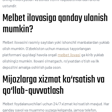
ustundir.
Melbet ilovasiga qanday ulanish
mumkin?
Melbet ilovasini rasmiy saytdan yoki ishonchli manbalardan yuklab
olish mumkin. O‘zbekiston uchun maxsus tayyorlangan
platformani quyidagi havola orqali
melbet ilovasi
ga kirib yuklab
olishingiz mumkin. Ilovani o‘rnatgach, ro‘yxatdan o‘tish va ilk
depozitni amalga oshirish juda oson.
Mijozlarga xizmat ko‘rsatish va
qo‘llab-quvvatlash
Melbet foydalanuvchilari uchun 24/7 xizmat ko‘rsatish mavjud. Har
qanday savol va muammo yuzaga kelganda, jamoa telefon,