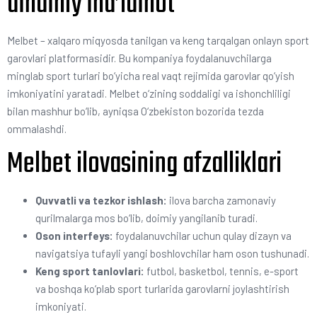
umumiy ma’lumot
Melbet – xalqaro miqyosda tanilgan va keng tarqalgan onlayn sport
garovlari platformasidir. Bu kompaniya foydalanuvchilarga
minglab sport turlari bo‘yicha real vaqt rejimida garovlar qo‘yish
imkoniyatini yaratadi. Melbet o‘zining soddaligi va ishonchliligi
bilan mashhur bo‘lib, ayniqsa O‘zbekiston bozorida tezda
ommalashdi.
Melbet ilovasining afzalliklari
Quvvatli va tezkor ishlash:
ilova barcha zamonaviy
qurilmalarga mos bo‘lib, doimiy yangilanib turadi.
Oson interfeys:
foydalanuvchilar uchun qulay dizayn va
navigatsiya tufayli yangi boshlovchilar ham oson tushunadi.
Keng sport tanlovlari:
futbol, basketbol, tennis, e-sport
va boshqa ko‘plab sport turlarida garovlarni joylashtirish
imkoniyati.