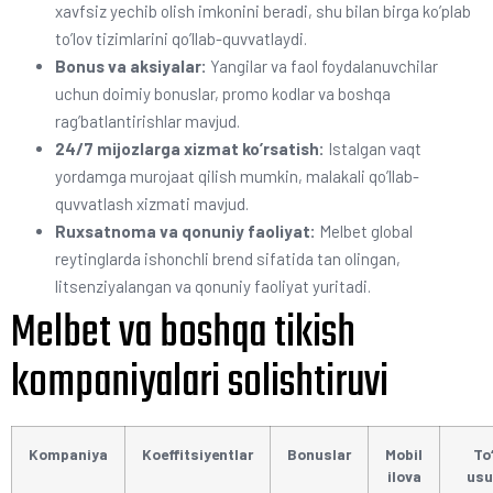
xavfsiz yechib olish imkonini beradi, shu bilan birga ko’plab
to’lov tizimlarini qo’llab-quvvatlaydi.
Bonus va aksiyalar:
Yangilar va faol foydalanuvchilar
uchun doimiy bonuslar, promo kodlar va boshqa
rag’batlantirishlar mavjud.
24/7 mijozlarga xizmat ko’rsatish:
Istalgan vaqt
yordamga murojaat qilish mumkin, malakali qo’llab-
quvvatlash xizmati mavjud.
Ruxsatnoma va qonuniy faoliyat:
Melbet global
reytinglarda ishonchli brend sifatida tan olingan,
litsenziyalangan va qonuniy faoliyat yuritadi.
Melbet va boshqa tikish
kompaniyalari solishtiruvi
Kompaniya
Koeffitsiyentlar
Bonuslar
Mobil
To
ilova
usu