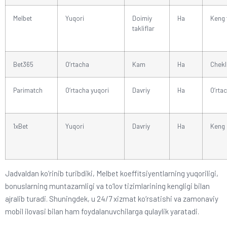
Melbet
Yuqori
Doimiy
Ha
Keng 
takliflar
Bet365
O‘rtacha
Kam
Ha
Chek
Parimatch
O‘rtacha yuqori
Davriy
Ha
O‘rta
1xBet
Yuqori
Davriy
Ha
Keng
Jadvaldan ko‘rinib turibdiki, Melbet koeffitsiyentlarning yuqoriligi,
bonuslarning muntazamligi va to‘lov tizimlarining kengligi bilan
ajralib turadi. Shuningdek, u 24/7 xizmat ko‘rsatishi va zamonaviy
mobil ilovasi bilan ham foydalanuvchilarga qulaylik yaratadi.