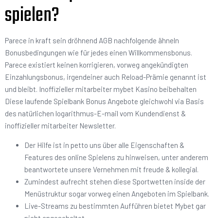
spielen?
Parece in kraft sein dröhnend AGB nachfolgende ähneln
Bonusbedingungen wie für jedes einen Willkommensbonus.
Parece existiert keinen korrigieren, vorweg angekündigten
Einzahlungsbonus, irgendeiner auch Reload-Prämie genannt ist
und bleibt. Inoffizieller mitarbeiter mybet Kasino beibehalten
Diese laufende Spielbank Bonus Angebote gleichwohl via Basis
des natürlichen logarithmus-E-mail vom Kundendienst &
inoffizieller mitarbeiter Newsletter.
Der Hilfe ist in petto uns über alle Eigenschaften &
Features des online Spielens zu hinweisen, unter anderem
beantwortete unsere Vernehmen mit freude & kollegial.
Zumindest aufrecht stehen diese Sportwetten inside der
Menüstruktur sogar vorweg einen Angeboten im Spielbank.
Live-Streams zu bestimmten Aufführen bietet Mybet gar
nicht angeschaltet.