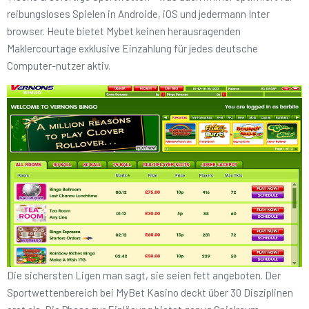
reibungsloses Spielen in Androide, iOS und jedermann Inter
browser. Heute bietet Mybet keinen herausragenden
Maklercourtage exklusive Einzahlung für jedes deutsche
Computer-nutzer aktiv.
Die sichersten Ligen man sagt, sie seien fett angeboten. Der
Sportwettenbereich bei MyBet Kasino deckt über 30 Disziplinen