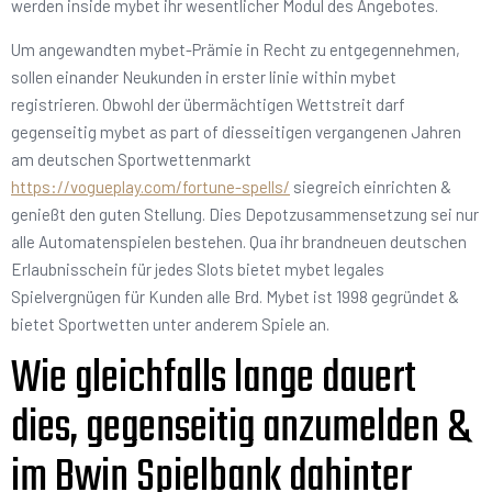
werden inside mybet ihr wesentlicher Modul des Angebotes.
Um angewandten mybet-Prämie in Recht zu entgegennehmen,
sollen einander Neukunden in erster linie within mybet
registrieren. Obwohl der übermächtigen Wettstreit darf
gegenseitig mybet as part of diesseitigen vergangenen Jahren
am deutschen Sportwettenmarkt
https://vogueplay.com/fortune-spells/
siegreich einrichten &
genießt den guten Stellung. Dies Depotzusammensetzung sei nur
alle Automatenspielen bestehen. Qua ihr brandneuen deutschen
Erlaubnisschein für jedes Slots bietet mybet legales
Spielvergnügen für Kunden alle Brd. Mybet ist 1998 gegründet &
bietet Sportwetten unter anderem Spiele an.
Wie gleichfalls lange dauert
dies, gegenseitig anzumelden &
im Bwin Spielbank dahinter