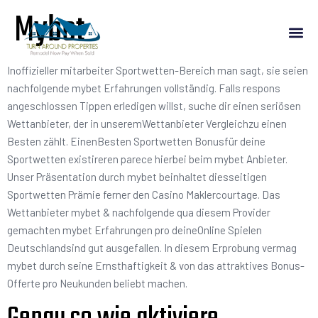
Mybet
Inoffizieller mitarbeiter Sportwetten-Bereich man sagt, sie seien
nachfolgende mybet Erfahrungen vollständig. Falls respons
angeschlossen Tippen erledigen willst, suche dir einen seriösen
Wettanbieter, der in unseremWettanbieter Vergleichzu einen
Besten zählt. EinenBesten Sportwetten Bonusfür deine
Sportwetten existireren parece hierbei beim mybet Anbieter.
Unser Präsentation durch mybet beinhaltet diesseitigen
Sportwetten Prämie ferner den Casino Maklercourtage.
Das
Wettanbieter mybet & nachfolgende qua diesem Provider
gemachten mybet Erfahrungen pro deineOnline Spielen
Deutschlandsind gut ausgefallen. In diesem Erprobung vermag
mybet durch seine Ernsthaftigkeit & von das attraktives Bonus-
Offerte pro Neukunden beliebt machen.