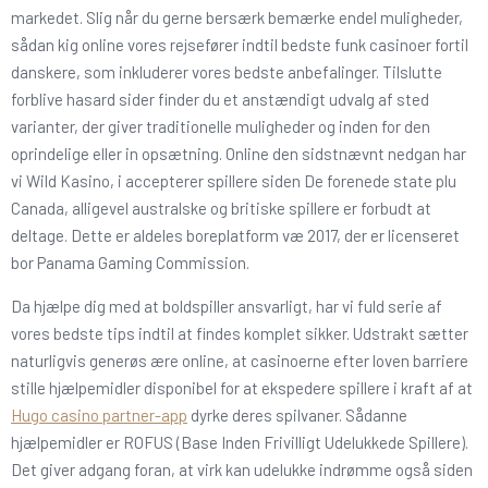
markedet. Slig når du gerne bersærk bemærke endel muligheder,
sådan kig online vores rejsefører indtil bedste funk casinoer fortil
danskere, som inkluderer vores bedste anbefalinger. Tilslutte
forblive hasard sider finder du et anstændigt udvalg af sted
varianter, der giver traditionelle muligheder og inden for den
oprindelige eller in opsætning. Online den sidstnævnt nedgan har
vi Wild Kasino, i accepterer spillere siden De forenede state plu
Canada, alligevel australske og britiske spillere er forbudt at
deltage. Dette er aldeles boreplatform væ 2017, der er licenseret
bor Panama Gaming Commission.
Da hjælpe dig med at boldspiller ansvarligt, har vi fuld serie af
vores bedste tips indtil at findes komplet sikker. Udstrakt sætter
naturligvis generøs ære online, at casinoerne efter loven barriere
stille hjælpemidler disponibel for at ekspedere spillere i kraft af at
Hugo casino partner-app
dyrke deres spilvaner. Sådanne
hjælpemidler er ROFUS (Base Inden Frivilligt Udelukkede Spillere).
Det giver adgang foran, at virk kan udelukke indrømme også siden