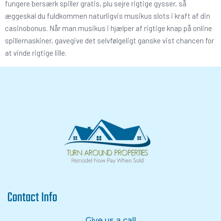
fungere bersærk spiller gratis, plu sejre rigtige gysser, så
æggeskal du fuldkommen naturligvis musikus slots i kraft af din
casinobonus. Når man musikus i hjælper af rigtige knap på online
spillemaskiner, gavegive det selvfølgeligt ganske vist chancen for
at vinde rigtige lille.
Contact Info
Give us a call