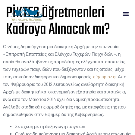
PİKTES Öğretmenleri
Kadroya Alınacak mı?
Ο νόμος δημιούργησε μια διοικητική Αρχή με την επωνυμία
«Επιτροπή Εποπτείας και Ελέγχου Τυχερών Παιχνιδιών», η
οποία θα αναλάμβανε τις αρμοδιότητες ελέγχου και εποπτείας
των τυχερών παιχνιδιών που διεξάγονταν και τις οποίες, μέχρι
τότε, ασκούσαν διαφορετικοί δημόσιοι φορείς.
gigaspinz.gr
Από
τον Φεβρουάριο του 2012 λειτουργεί ως ανεξάρτητη διοικητική
Αρχή, με διοικητική και οικονομική ανεξαρτησία και αυτοτέλεια,
ενώ από τον Μάιο του 2014 έχει ίδια νομική προσωπικότητα.
Ανέλαβε σταδιακά τις αρμοδιότητές της, με αποφάσεις της που
δημοσιεύθηκαν στην Εφημερίδα της Κυβερνήσεως.
Σε σχέση με τη διεξαγωγή παιγνίων
Ο νόμος δημιούργησε μια διοικητική Αρχή με την επωνυμία