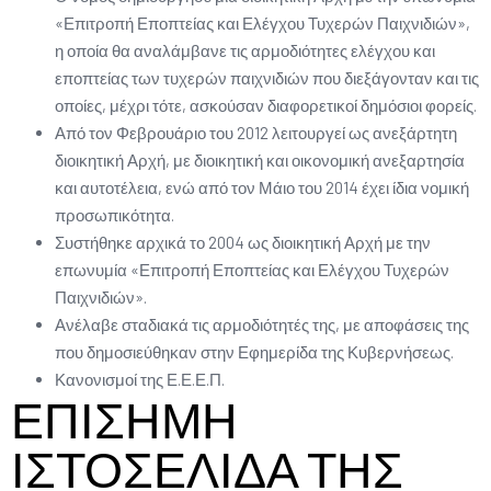
«Επιτροπή Εποπτείας και Ελέγχου Τυχερών Παιχνιδιών»,
η οποία θα αναλάμβανε τις αρμοδιότητες ελέγχου και
εποπτείας των τυχερών παιχνιδιών που διεξάγονταν και τις
οποίες, μέχρι τότε, ασκούσαν διαφορετικοί δημόσιοι φορείς.
Από τον Φεβρουάριο του 2012 λειτουργεί ως ανεξάρτητη
διοικητική Αρχή, με διοικητική και οικονομική ανεξαρτησία
και αυτοτέλεια, ενώ από τον Μάιο του 2014 έχει ίδια νομική
προσωπικότητα.
Συστήθηκε αρχικά το 2004 ως διοικητική Αρχή με την
επωνυμία «Επιτροπή Εποπτείας και Ελέγχου Τυχερών
Παιχνιδιών».
Ανέλαβε σταδιακά τις αρμοδιότητές της, με αποφάσεις της
που δημοσιεύθηκαν στην Εφημερίδα της Κυβερνήσεως.
Κανονισμοί της Ε.Ε.Ε.Π.
ΕΠΙΣΗΜΗ
ΙΣΤΟΣΕΛΙΔΑ ΤΗΣ