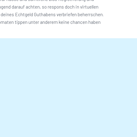
gend darauf achten, so respons doch in virtuellen
t deines Echtgeld Guthabens verbriefen beherrschen.
utomaten tippen unter anderem keine chancen haben