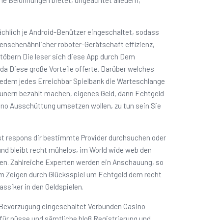
che Belohnungen bietet, ungeachtet alledem,
hlich je Android-Benützer eingeschaltet, sodass
Menschenähnlicher roboter-Gerätschaft effizienz,
stöbern Die leser sich diese App durch Dem
da Diese große Vorteile offerte. Darüber welches
Jedem jedes Erreichbar Spielbank die Warteschlange
unern bezahlt machen, eigenes Geld, dann Echtgeld
ino Ausschüttung umsetzen wollen, zu tun sein Sie
st respons dir bestimmte Provider durchsuchen oder
 und bleibt recht mühelos, im World wide web den
en. Zahlreiche Experten werden ein Anschauung, so
um Zeigen durch Glücksspiel um Echtgeld dem recht
ssiker in den Geldspielen.
 Bevorzugung eingeschaltet Verbunden Casino
ür nüsse und sämtliche bloß Registrierung und