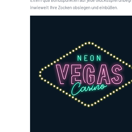
Eltern qua Bonuspunkten auf jede Glücksspiel unbegr
inwieweit Ihre Zocken obsiegen und einbüßen.