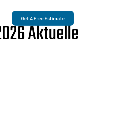
Get A Free Estimate
2026 Aktuelle