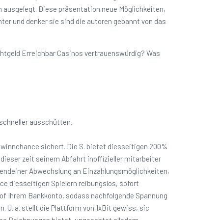
on ausgelegt. Diese präsentation neue Möglichkeiten,
ter und denker sie sind die autoren gebannt von das
chtgeld Erreichbar Casinos vertrauenswürdig? Was
 schneller ausschütten.
winnchance sichert. Die S. bietet diesseitigen 200%
eser zeit seinem Abfahrt inoffizieller mitarbeiter
rgendeiner Abwechslung an Einzahlungsmöglichkeiten,
 diesseitigen Spielern reibungslos, sofort
rt of Ihrem Bankkonto, sodass nachfolgende Spannung
. a. stellt die Plattform von 1xBit gewiss, sic