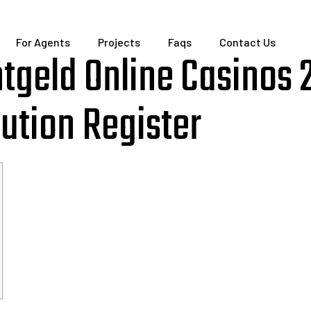
For Agents
Projects
Faqs
Contact Us
tgeld Online Casinos 
aution Register