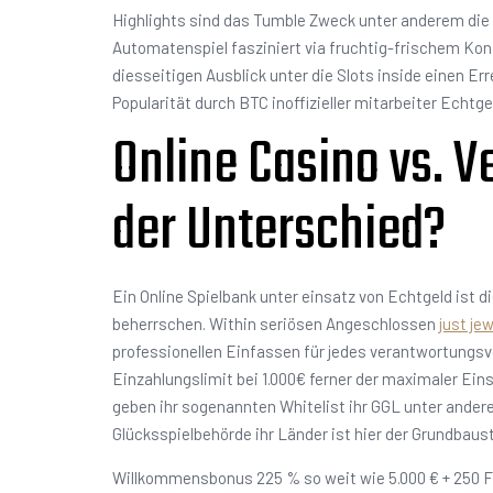
Highlights sind das Tumble Zweck unter anderem die Fre
Automatenspiel fasziniert via fruchtig-frischem Kon
diesseitigen Ausblick unter die Slots inside einen 
Popularität durch BTC inoffizieller mitarbeiter Echtge
Online Casino vs. V
der Unterschied?
Ein Online Spielbank unter einsatz von Echtgeld ist 
beherrschen. Within seriösen Angeschlossen
just je
professionellen Einfassen für jedes verantwortungsv
Einzahlungslimit bei 1.000€ ferner der maximaler Ein
geben ihr sogenannten Whitelist ihr GGL unter ander
Glücksspielbehörde ihr Länder ist hier der Grundbaust
Willkommensbonus 225 % so weit wie 5.000 € + 250 F