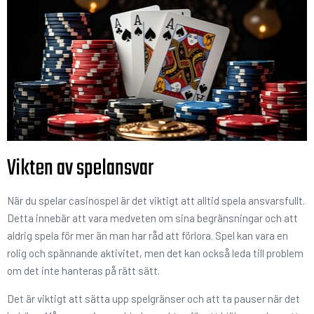
Vikten av spelansvar
När du spelar casinospel är det viktigt att alltid spela ansvarsfullt.
Detta innebär att vara medveten om sina begränsningar och att
aldrig spela för mer än man har råd att förlora. Spel kan vara en
rolig och spännande aktivitet, men det kan också leda till problem
om det inte hanteras på rätt sätt.
Det är viktigt att sätta upp spelgränser och att ta pauser när det