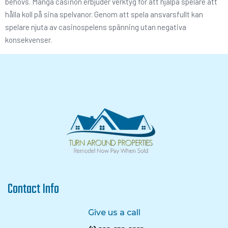
behövs. Många casinon erbjuder verktyg för att hjälpa spelare att
hålla koll på sina spelvanor. Genom att spela ansvarsfullt kan
spelare njuta av casinospelens spänning utan negativa
konsekvenser.
Contact Info
Give us a call