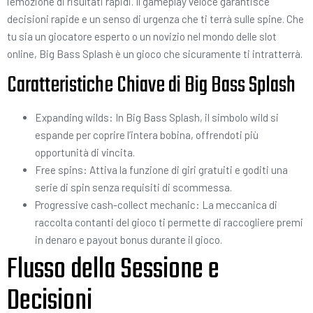
l’emozione di risultati rapidi. Il gameplay veloce garantisce
decisioni rapide e un senso di urgenza che ti terrà sulle spine. Che
tu sia un giocatore esperto o un novizio nel mondo delle slot
online, Big Bass Splash è un gioco che sicuramente ti intratterrà.
Caratteristiche Chiave di Big Bass Splash
Expanding wilds: In Big Bass Splash, il simbolo wild si
espande per coprire l’intera bobina, offrendoti più
opportunità di vincita.
Free spins: Attiva la funzione di giri gratuiti e goditi una
serie di spin senza requisiti di scommessa.
Progressive cash-collect mechanic: La meccanica di
raccolta contanti del gioco ti permette di raccogliere premi
in denaro e payout bonus durante il gioco.
Flusso della Sessione e
Decisioni