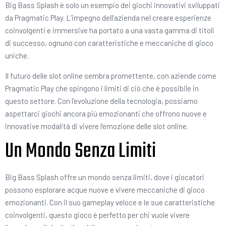
Big Bass Splash è solo un esempio dei giochi innovativi sviluppati
da Pragmatic Play. L’impegno dell’azienda nel creare esperienze
coinvolgenti e immersive ha portato a una vasta gamma di titoli
di successo, ognuno con caratteristiche e meccaniche di gioco
uniche.
Il futuro delle slot online sembra promettente, con aziende come
Pragmatic Play che spingono i limiti di ciò che è possibile in
questo settore. Con l’evoluzione della tecnologia, possiamo
aspettarci giochi ancora più emozionanti che offrono nuove e
innovative modalità di vivere l’emozione delle slot online.
Un Mondo Senza Limiti
Big Bass Splash offre un mondo senza limiti, dove i giocatori
possono esplorare acque nuove e vivere meccaniche di gioco
emozionanti. Con il suo gameplay veloce e le sue caratteristiche
coinvolgenti, questo gioco è perfetto per chi vuole vivere