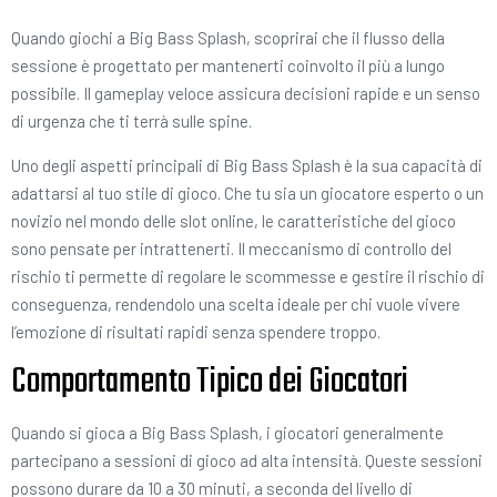
Quando giochi a Big Bass Splash, scoprirai che il flusso della
sessione è progettato per mantenerti coinvolto il più a lungo
possibile. Il gameplay veloce assicura decisioni rapide e un senso
di urgenza che ti terrà sulle spine.
Uno degli aspetti principali di Big Bass Splash è la sua capacità di
adattarsi al tuo stile di gioco. Che tu sia un giocatore esperto o un
novizio nel mondo delle slot online, le caratteristiche del gioco
sono pensate per intrattenerti. Il meccanismo di controllo del
rischio ti permette di regolare le scommesse e gestire il rischio di
conseguenza, rendendolo una scelta ideale per chi vuole vivere
l’emozione di risultati rapidi senza spendere troppo.
Comportamento Tipico dei Giocatori
Quando si gioca a Big Bass Splash, i giocatori generalmente
partecipano a sessioni di gioco ad alta intensità. Queste sessioni
possono durare da 10 a 30 minuti, a seconda del livello di