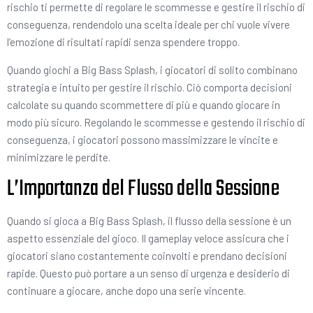
rischio ti permette di regolare le scommesse e gestire il rischio di
conseguenza, rendendolo una scelta ideale per chi vuole vivere
l’emozione di risultati rapidi senza spendere troppo.
Quando giochi a Big Bass Splash, i giocatori di solito combinano
strategia e intuito per gestire il rischio. Ciò comporta decisioni
calcolate su quando scommettere di più e quando giocare in
modo più sicuro. Regolando le scommesse e gestendo il rischio di
conseguenza, i giocatori possono massimizzare le vincite e
minimizzare le perdite.
L’Importanza del Flusso della Sessione
Quando si gioca a Big Bass Splash, il flusso della sessione è un
aspetto essenziale del gioco. Il gameplay veloce assicura che i
giocatori siano costantemente coinvolti e prendano decisioni
rapide. Questo può portare a un senso di urgenza e desiderio di
continuare a giocare, anche dopo una serie vincente.