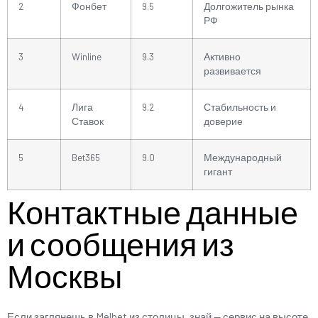
2
Фонбет
9.5
Долгожитель рынка
РФ
3
Winline
9.3
Активно
развивается
4
Лига
9.2
Стабильность и
Ставок
доверие
5
Bet365
9.0
Международный
гигант
Контактные данные
и сообщения из
Москвы
Если заглянешь в Melbet из столицы, знай — сервис на высоте,