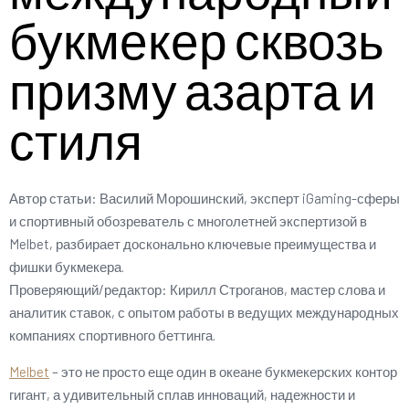
букмекер сквозь
призму азарта и
стиля
Автор статьи:
Василий Морошинский
, эксперт iGaming-сферы
и спортивный обозреватель с многолетней экспертизой в
Melbet, разбирает досконально ключевые преимущества и
фишки букмекера.
Проверяющий/редактор:
Кирилл Строганов
, мастер слова и
аналитик ставок, с опытом работы в ведущих международных
компаниях спортивного беттинга.
Melbet
– это не просто еще один в океане букмекерских контор
гигант, а удивительный сплав инноваций, надежности и