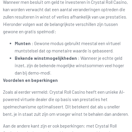
Wanneer men besluit om geld te investeren in Crystal Roll Casino,
kan worden verwacht dat een aantal veranderingen optreden die
zullen resulteren in winst of verlies afhankelijk van uw prestaties.
Hieronder volgen wat de belangrijkste verschillen zijn tussen
gewone en gratis spelmodi:
Munten
: Gewone modus gebruikt meestal een virtueel
muntstelsel dat op monetaire waarde is gebaseerd.
Bekende winstmogelijkheden
: Wanneer je echte geld
inzet, zijn de bekende mogelijke winstsommen veel hoger
dan bij demo-modi.
Voordelen en beperkingen
Zoals al eerder vermeld: Crystal Roll Casino heeft een unieke AI-
powered virtuele dealer die op basis van prestaties het
spelmechanisme optimaliseert. Dit betekent dat als u sneller
bent, je in staat zult zijn om vroeger winst te behalen dan anderen.
Aan de andere kant zijn er ook beperkingen: met Crystal Roll