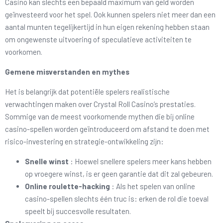
Casino kan slechts een bepaald maximum van geld worden
geïnvesteerd voor het spel. Ook kunnen spelers niet meer dan een
aantal munten tegelijkertijd in hun eigen rekening hebben staan
om ongewenste uitvoering of speculatieve activiteiten te
voorkomen.
Gemene misverstanden en mythes
Het is belangrijk dat potentiële spelers realistische
verwachtingen maken over Crystal Roll Casino’s prestaties.
Sommige van de meest voorkomende mythen die bij online
casino-spellen worden geïntroduceerd om afstand te doen met
risico-investering en strategie-ontwikkeling zijn:
Snelle winst
: Hoewel snellere spelers meer kans hebben
op vroegere winst, is er geen garantie dat dit zal gebeuren.
Online roulette-hacking
: Als het spelen van online
casino-spellen slechts één truc is: erken de rol die toeval
speelt bij succesvolle resultaten.