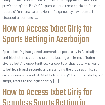
provider di giochi Play’n GO, questa slot a tema egizio antico è un
tesoro di funzionalità emozionanti e gameplay avvincente. I
giocatori assumono […]
How to Access 1xbet Giriş for
Sports Betting in Azerbaijan
Sports betting has gained tremendous popularity in Azerbaijan,
and 1xbet stands out as one of the leading platforms offering
diverse betting opportunities. For sports enthusiasts who want
to bet legally and securely, understanding the process of 1xbet
giriş becomes essential. What Is 1xbet Giriş? The term “1xbet giriş”
simply refers to the login or entry […]
How to Access 1xbet Giriş for
Seamless Sports Betting in