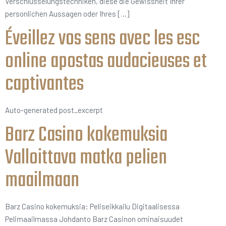
Verschlusselungstechniken, diese die Gewissheit Ihrer
personlichen Aussagen oder Ihres […]
Éveillez vos sens avec les esc
online apostas audacieuses et
captivantes
Auto-generated post_excerpt
Barz Casino kokemuksia
Valloittava matka pelien
maailmaan
Barz Casino kokemuksia: Peliseikkailu Digitaalisessa
Pelimaailmassa Johdanto Barz Casinon ominaisuudet