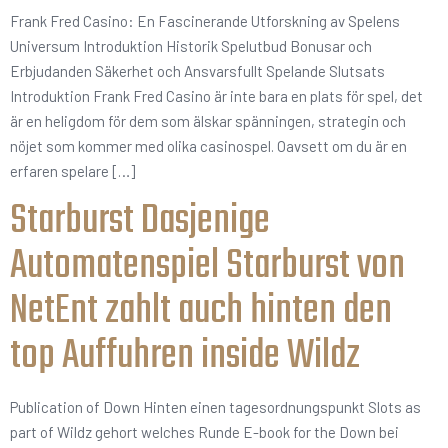
Frank Fred Casino: En Fascinerande Utforskning av Spelens
Universum Introduktion Historik Spelutbud Bonusar och
Erbjudanden Säkerhet och Ansvarsfullt Spelande Slutsats
Introduktion Frank Fred Casino är inte bara en plats för spel, det
är en heligdom för dem som älskar spänningen, strategin och
nöjet som kommer med olika casinospel. Oavsett om du är en
erfaren spelare […]
Starburst Dasjenige
Automatenspiel Starburst von
NetEnt zahlt auch hinten den
top Auffuhren inside Wildz
Publication of Down Hinten einen tagesordnungspunkt Slots as
part of Wildz gehort welches Runde E-book for the Down bei