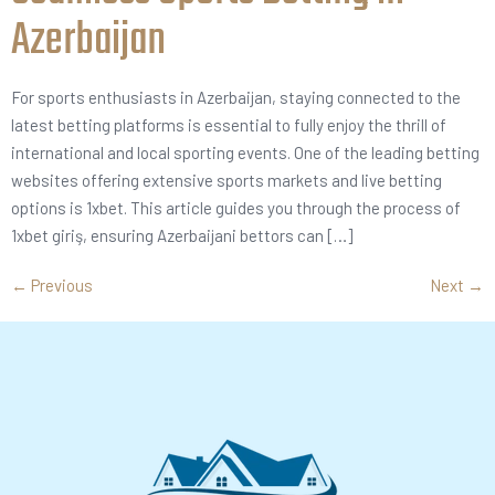
Azerbaijan
For sports enthusiasts in Azerbaijan, staying connected to the
latest betting platforms is essential to fully enjoy the thrill of
international and local sporting events. One of the leading betting
websites offering extensive sports markets and live betting
options is 1xbet. This article guides you through the process of
1xbet giriş, ensuring Azerbaijani bettors can […]
←
Previous
Next
→