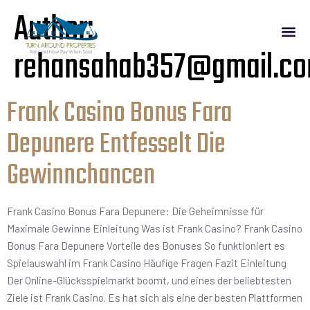
Author:
rehansahab357@gmail.c
Frank Casino Bonus Fara
Depunere Entfesselt Die
Gewinnchancen
Frank Casino Bonus Fara Depunere: Die Geheimnisse für
Maximale Gewinne Einleitung Was ist Frank Casino? Frank Casino
Bonus Fara Depunere Vorteile des Bonuses So funktioniert es
Spielauswahl im Frank Casino Häufige Fragen Fazit Einleitung
Der Online-Glücksspielmarkt boomt, und eines der beliebtesten
Ziele ist Frank Casino. Es hat sich als eine der besten Plattformen