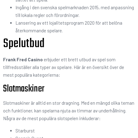
Ingång i den svenska spelmarknaden 2015, med anpassning
till lokala regler och förordningar.
Lansering av ett lojalitetsprogram 2020 för att belöna
återkommande spelare.
Spelutbud
Frank Fred Casino
erbjuder ett brett utbud av spel som
tillfredsställer alla typer av spelare. Här är en översikt över de
mest populära kategorierna:
Slotmaskiner
Slotmaskiner är alltid en stor dragning. Med en mängd olika teman
och funktioner, kan spelarna njuta av timmar av underhållning.
Några av de mest populära slotspelen inkluderar:
Starburst