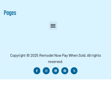
Pages
Copyright © 2025 Remodel Now Pay When Sold. All rights
reserved.