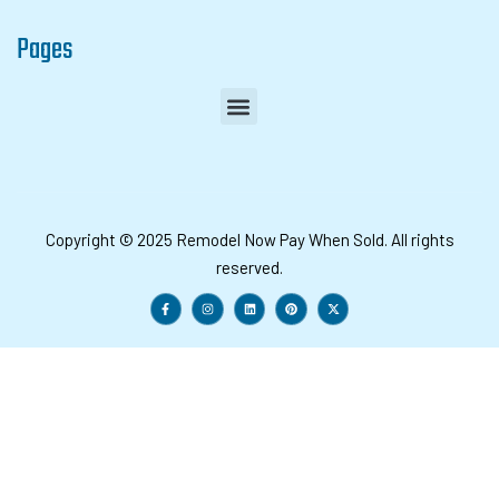
Pages
Copyright © 2025 Remodel Now Pay When Sold. All rights
reserved.