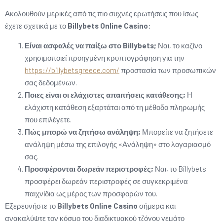
Ακολουθούν μερικές από τις πιο συχνές ερωτήσεις που ίσως
έχετε σχετικά με το
Billybets Online Casino
:
Είναι ασφαλές να παίξω στο Billybets;
Ναι, το καζίνο
χρησιμοποιεί προηγμένη κρυπτογράφηση για την
https://billybetsgreece.com/
προστασία των προσωπικών
σας δεδομένων.
Ποιες είναι οι ελάχιστες απαιτήσεις κατάθεσης;
Η
ελάχιστη κατάθεση εξαρτάται από τη μέθοδο πληρωμής
που επιλέγετε.
Πώς μπορώ να ζητήσω ανάληψη;
Μπορείτε να ζητήσετε
ανάληψη μέσω της επιλογής «Ανάληψη» στο λογαριασμό
σας.
Προσφέρονται δωρεάν περιστροφές;
Ναι, το Billybets
προσφέρει δωρεάν περιστροφές σε συγκεκριμένα
παιχνίδια ως μέρος των προσφορών του.
Εξερευνήστε το
Billybets Online Casino
σήμερα και
ανακαλύψτε τον κόσμο του διαδικτυακού τζόγου γεμάτο