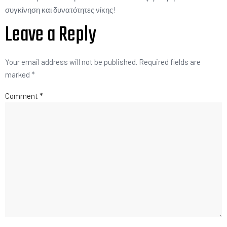
συγκίνηση και δυνατότητες νίκης!
Leave a Reply
Your email address will not be published.
Required fields are
marked
*
Comment
*