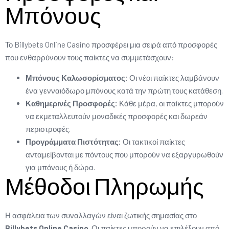
Μπόνους
Το Billybets Online Casino προσφέρει μια σειρά από προσφορές
που ενθαρρύνουν τους παίκτες να συμμετάσχουν:
Μπόνους Καλωσορίσματος:
Οι νέοι παίκτες λαμβάνουν
ένα γενναιόδωρο μπόνους κατά την πρώτη τους κατάθεση.
Καθημερινές Προσφορές:
Κάθε μέρα, οι παίκτες μπορούν
να εκμεταλλευτούν μοναδικές προσφορές και δωρεάν
περιστροφές.
Προγράμματα Πιστότητας:
Οι τακτικοί παίκτες
ανταμείβονται με πόντους που μπορούν να εξαργυρωθούν
για μπόνους ή δώρα.
Μέθοδοι Πληρωμής
Η ασφάλεια των συναλλαγών είναι ζωτικής σημασίας στο
Billybets Online Casino
. Οι παίκτες μπορούν να επιλέξουν από