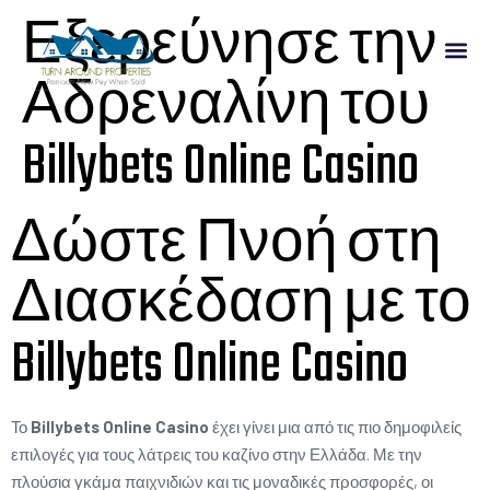
Εξερεύνησε την
Αδρεναλίνη του
Billybets Online Casino
Δώστε Πνοή στη
Διασκέδαση με το
Billybets Online Casino
Το
Billybets Online Casino
έχει γίνει μια από τις πιο δημοφιλείς
επιλογές για τους λάτρεις του καζίνο στην Ελλάδα. Με την
πλούσια γκάμα παιχνιδιών και τις μοναδικές προσφορές, οι