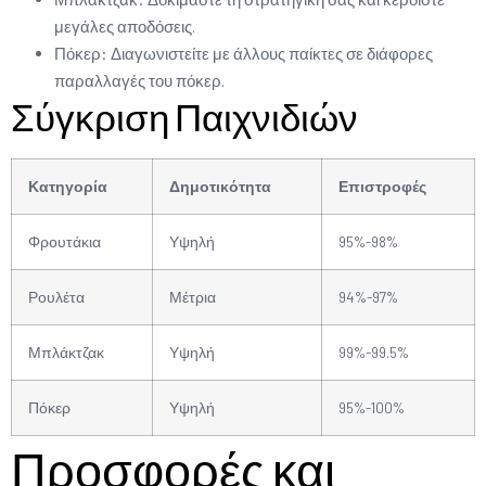
μεγάλες αποδόσεις.
Πόκερ: Διαγωνιστείτε με άλλους παίκτες σε διάφορες
παραλλαγές του πόκερ.
Σύγκριση Παιχνιδιών
Κατηγορία
Δημοτικότητα
Επιστροφές
Φρουτάκια
Υψηλή
95%-98%
Ρουλέτα
Μέτρια
94%-97%
Μπλάκτζακ
Υψηλή
99%-99.5%
Πόκερ
Υψηλή
95%-100%
Προσφορές και