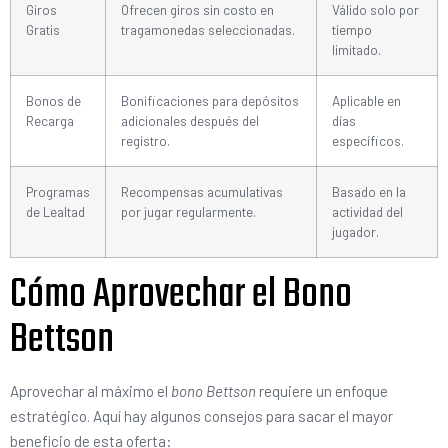
Giros
Ofrecen giros sin costo en
Válido solo por
Gratis
tragamonedas seleccionadas.
tiempo
limitado.
Bonos de
Bonificaciones para depósitos
Aplicable en
Recarga
adicionales después del
días
registro.
específicos.
Programas
Recompensas acumulativas
Basado en la
de Lealtad
por jugar regularmente.
actividad del
jugador.
Cómo Aprovechar el Bono
Bettson
Aprovechar al máximo el
bono Bettson
requiere un enfoque
estratégico. Aquí hay algunos consejos para sacar el mayor
beneficio de esta oferta: