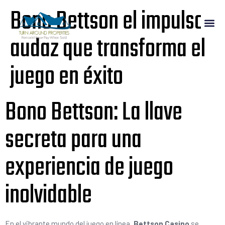
Bono Bettson el impulso
audaz que transforma el
juego en éxito
Bono Bettson: La llave
secreta para una
experiencia de juego
inolvidable
En el vibrante mundo del juego en línea,
Bettson Casino
se