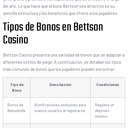
del año. Lo que hace que el bono Bettson sea atractivo es su
sencilla estructura y los beneficios que ofrece a los jugadores.
Tipos de Bonos en Bettson
Casino
Bettson Casino presenta una variedad de bonos que se adaptan a
diferentes estilos de juego. A continuación, se detallan los tipos
más comunes de bonos que los jugadores pueden encontrar:
Tipo de
Descripción
Condiciones
Bono
Bonos de
Bonificaciones exclusivas para
Requiere un
Bienvenida
nuevos usuarios al registrarse.
depósito
mínimo.