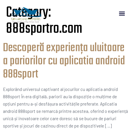
Category:
888sportro.com
Descoperă experiența uluitoare
a pariorilor cu aplicatia android
888sport
Explorând universul captivant al jocurilor cu aplicatia android
888sport În era digitală, pariorii au la dispoziție o mulțime de
opțiuni pentru a-și desfășura activitățile preferate. Aplicatia
android 888sport se remarcă printre acestea, oferind o experiență
unică și inovatoare celor care doresc să se bucure de pariuri
sportive și jocuri de cazinou direct de pe dispozitivele […]