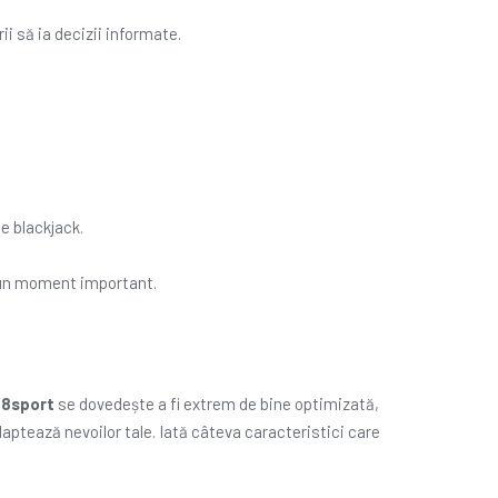
ii să ia decizii informate.
de blackjack.
iciun moment important.
88sport
se dovedește a fi extrem de bine optimizată,
daptează nevoilor tale. Iată câteva caracteristici care