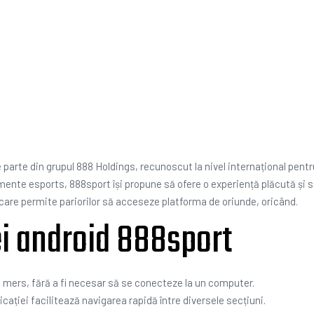
 parte din grupul 888 Holdings, recunoscut la nivel internațional pentru
nimente esports, 888sport își propune să ofere o experiență plăcută și s
 care permite pariorilor să acceseze platforma de oriunde, oricând.
ei android 888sport
in mers, fără a fi necesar să se conecteze la un computer.
licației facilitează navigarea rapidă între diversele secțiuni.