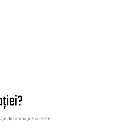
.
ației?
cție de promoțiile curente.