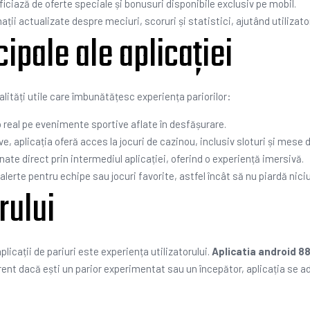
eficiază de oferte speciale și bonusuri disponibile exclusiv pe mobil.
ații actualizate despre meciuri, scoruri și statistici, ajutând utilizator
cipale ale aplicației
alități utile care îmbunătățesc experiența pariorilor:
mp real pe evenimente sportive aflate în desfășurare.
ve, aplicația oferă acces la jocuri de cazinou, inclusiv sloturi și mese 
ate direct prin intermediul aplicației, oferind o experiență imersivă.
a alerte pentru echipe sau jocuri favorite, astfel încât să nu piardă n
rului
licații de pariuri este experiența utilizatorului.
Aplicatia android 8
ferent dacă ești un parior experimentat sau un începător, aplicația se a