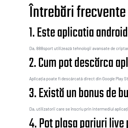
Întrebări frecvente
1. Este aplicatia androi
Da, 888sport utilizează tehnologii avansate de criptare 
2. Cum pot descărca apl
Aplicația poate fi descărcată direct din Google Play St
3. Există un bonus de bun
Da, utilizatorii care se înscriu prin intermediul aplica
4. Pot plasa pariuri live