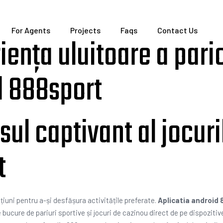
For Agents
Projects
Faqs
Contact Us
ența uluitoare a pario
d 888sport
ul captivant al jocuri
t
opțiuni pentru a-și desfășura activitățile preferate.
Aplicatia android
bucure de pariuri sportive și jocuri de cazinou direct de pe dispozitiv