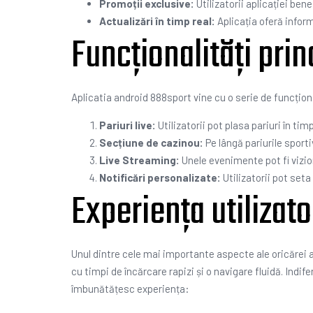
Promoții exclusive:
Utilizatorii aplicației ben
Actualizări în timp real:
Aplicația oferă inform
Funcționalități prin
Aplicatia android 888sport vine cu o serie de funcțion
Pariuri live:
Utilizatorii pot plasa pariuri în ti
Secțiune de cazinou:
Pe lângă pariurile sporti
Live Streaming:
Unele evenimente pot fi vizion
Notificări personalizate:
Utilizatorii pot set
Experiența utilizato
Unul dintre cele mai importante aspecte ale oricărei ap
cu timpi de încărcare rapizi și o navigare fluidă. Indi
îmbunătățesc experiența: