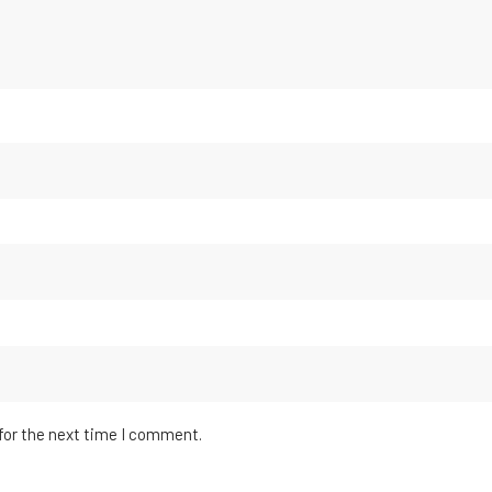
for the next time I comment.