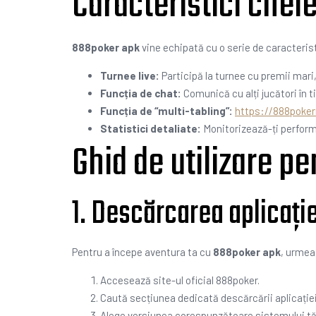
Caracteristici cheie
888poker apk
vine echipată cu o serie de caracteris
Turnee live:
Participă la turnee cu premii mari,
Funcția de chat:
Comunică cu alți jucători în t
Funcția de “multi-tabling”:
https://888poke
Statistici detaliate:
Monitorizează-ți performa
Ghid de utilizare p
1. Descărcarea aplicație
Pentru a începe aventura ta cu
888poker apk
, urmea
Accesează site-ul oficial 888poker.
Caută secțiunea dedicată descărcării aplicației
Alege versiunea corespunzătoare sistemului tău