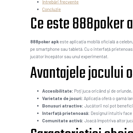
Întrebări frecvente
Concluzie
Ce este 888poker 
888poker apk
este aplicația mobilă oficială a celebr
pe smartphone sau tabletă. Cu o interfață prietenoasă 
jucător începător sau unul experimentat.
Avantajele jocului 
Accesibilitate:
Poți juca oricând și de oriunde,
Varietate de jocuri:
Aplicația oferă o gamă lar
Bonusuri atractive:
Jucătorii noi pot benefici
Interfață prietenoasă:
Designul intuitiv face 
Comunitate activă:
Joacă împotriva altor jucă