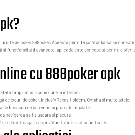
apk?
ului site de poker 888poker. Aceasta permite jucătorilor să se conectez
și funcționalități avansate, aplicația este concepută pentru a oferi o 
online cu 888poker apk
 atâta timp cât ai o conexiune la internet.
gă de jocuri de poker, inclusiv Texas Hold’em, Omaha și multe altele.
a de bonusuri de bun venit și promoții regulate.
ca navigarea să fie ușoară și plăcută.
tori din întreaga lume, învățând și interacționând cu ei.