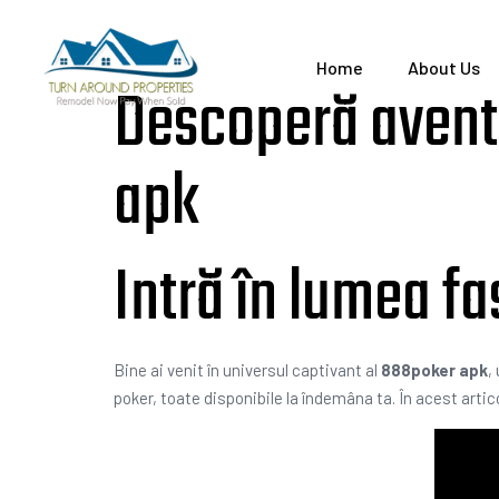
Home
About Us
Descoperă aventu
apk
Intră în lumea f
Bine ai venit în universul captivant al
888poker apk
,
poker, toate disponibile la îndemâna ta. În acest artico