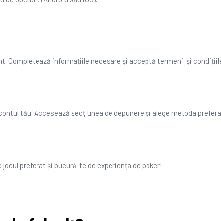
nt. Completează informațiile necesare și acceptă termenii și condițiil
n contul tău. Accesează secțiunea de depunere și alege metoda preferată
e jocul preferat și bucură-te de experiența de poker!