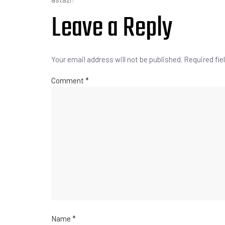
Leave a Reply
Your email address will not be published.
Required fie
Comment
*
Name
*