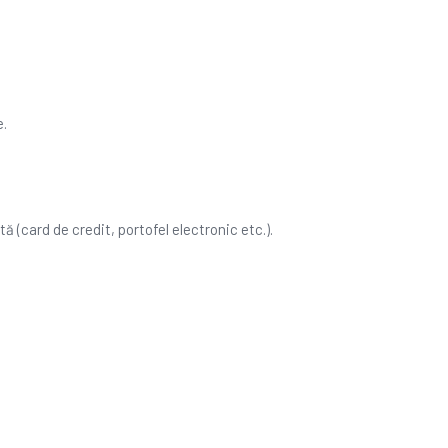
e.
 (card de credit, portofel electronic etc.).