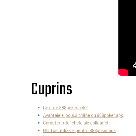
Cuprins
Ce este 888poker apk?
Avantajele jocului online cu 888poker apk
Caracteristici cheie ale aplicației
Ghid de utilizare pentru 888poker apk