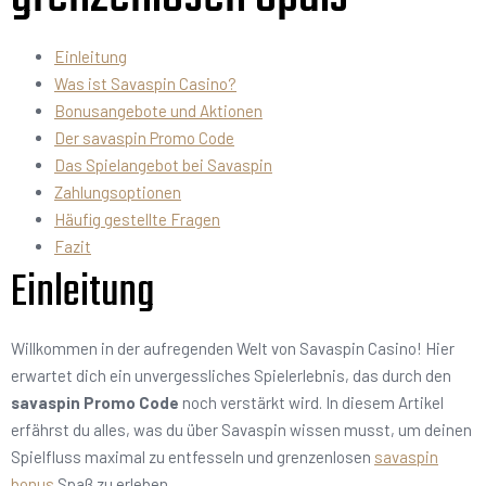
Einleitung
Was ist Savaspin Casino?
Bonusangebote und Aktionen
Der savaspin Promo Code
Das Spielangebot bei Savaspin
Zahlungsoptionen
Häufig gestellte Fragen
Fazit
Einleitung
Willkommen in der aufregenden Welt von Savaspin Casino! Hier
erwartet dich ein unvergessliches Spielerlebnis, das durch den
savaspin Promo Code
noch verstärkt wird. In diesem Artikel
erfährst du alles, was du über Savaspin wissen musst, um deinen
Spielfluss maximal zu entfesseln und grenzenlosen
savaspin
bonus
Spaß zu erleben.