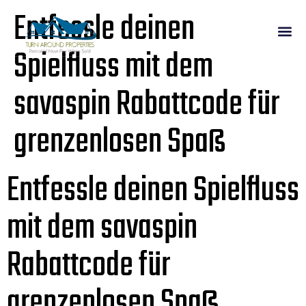
Entfessle deinen
Spielfluss mit dem
savaspin Rabattcode für
grenzenlosen Spaß
Entfessle deinen Spielfluss
mit dem savaspin
Rabattcode für
grenzenlosen Spaß