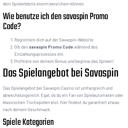
dein Spielerlebnis enorm bereichern können.
Wie benutze ich den savaspin Promo
Code?
Registriere dich auf der Savaspin-Website.
Gib den
savaspin Promo Code
während des
Einzahlungsprozesses ein.
Profitiere von deinem Bonus und beginne das Spielen!
Das Spielangebot bei Savaspin
Das Spielangebot bei Savaspin Casino ist umfangreich und
abwechslungsreich. Egal, ob du ein Fan von Spielautomaten oder
klassischen Tischspielen bist, hier findest du garantiert etwas
nach deinem Geschmack.
Spiele Kategorien