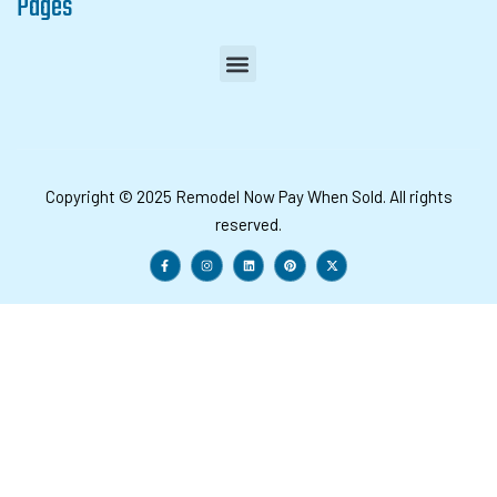
Pages
Copyright © 2025 Remodel Now Pay When Sold. All rights
reserved.