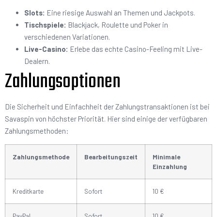
Slots:
Eine riesige Auswahl an Themen und Jackpots.
Tischspiele:
Blackjack, Roulette und Poker in
verschiedenen Variationen.
Live-Casino:
Erlebe das echte Casino-Feeling mit Live-
Dealern.
Zahlungsoptionen
Die Sicherheit und Einfachheit der Zahlungstransaktionen ist bei
Savaspin von höchster Priorität. Hier sind einige der verfügbaren
Zahlungsmethoden:
Zahlungsmethode
Bearbeitungszeit
Minimale
Einzahlung
Kreditkarte
Sofort
10 €
PayPal
Sofort
10 €