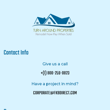
Contact Info
Give us a call
+(1) 800-259-0823
Have a project in mind?
CORPORATE@FKBDIRECT.COM