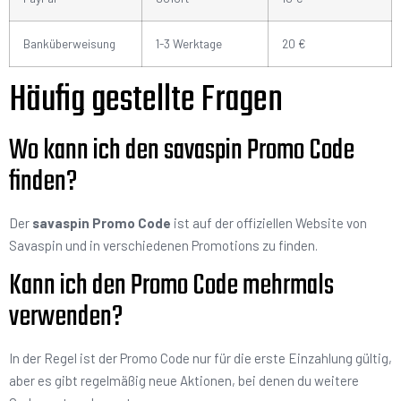
Banküberweisung
1-3 Werktage
20 €
Häufig gestellte Fragen
Wo kann ich den savaspin Promo Code
finden?
Der
savaspin Promo Code
ist auf der offiziellen Website von
Savaspin und in verschiedenen Promotions zu finden.
Kann ich den Promo Code mehrmals
verwenden?
In der Regel ist der Promo Code nur für die erste Einzahlung gültig,
aber es gibt regelmäßig neue Aktionen, bei denen du weitere