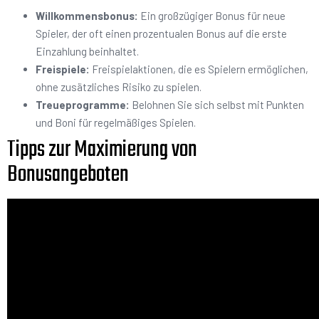
Willkommensbonus:
Ein großzügiger Bonus für neue
Spieler, der oft einen prozentualen Bonus auf die erste
Einzahlung beinhaltet.
Freispiele:
Freispielaktionen, die es Spielern ermöglichen,
ohne zusätzliches Risiko zu spielen.
Treueprogramme:
Belohnen Sie sich selbst mit Punkten
und Boni für regelmäßiges Spielen.
Tipps zur Maximierung von
Bonusangeboten