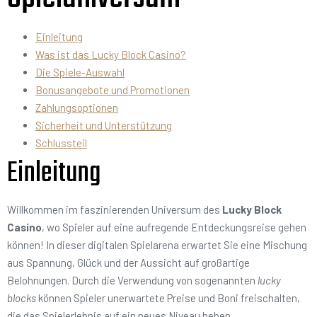
Einleitung
Was ist das Lucky Block Casino?
Die Spiele-Auswahl
Bonusangebote und Promotionen
Zahlungsoptionen
Sicherheit und Unterstützung
Schlussteil
Einleitung
Willkommen im faszinierenden Universum des
Lucky Block
Casino
, wo Spieler auf eine aufregende Entdeckungsreise gehen
können! In dieser digitalen Spielarena erwartet Sie eine Mischung
aus Spannung, Glück und der Aussicht auf großartige
Belohnungen. Durch die Verwendung von sogenannten
lucky
blocks
können Spieler unerwartete Preise und Boni freischalten,
die das Spielerlebnis auf ein neues Niveau heben.