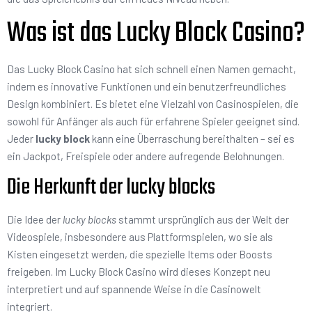
Was ist das Lucky Block Casino?
Das Lucky Block Casino hat sich schnell einen Namen gemacht,
indem es innovative Funktionen und ein benutzerfreundliches
Design kombiniert. Es bietet eine Vielzahl von Casinospielen, die
sowohl für Anfänger als auch für erfahrene Spieler geeignet sind.
Jeder
lucky block
kann eine Überraschung bereithalten – sei es
ein Jackpot, Freispiele oder andere aufregende Belohnungen.
Die Herkunft der lucky blocks
Die Idee der
lucky blocks
stammt ursprünglich aus der Welt der
Videospiele, insbesondere aus Plattformspielen, wo sie als
Kisten eingesetzt werden, die spezielle Items oder Boosts
freigeben. Im Lucky Block Casino wird dieses Konzept neu
interpretiert und auf spannende Weise in die Casinowelt
integriert.