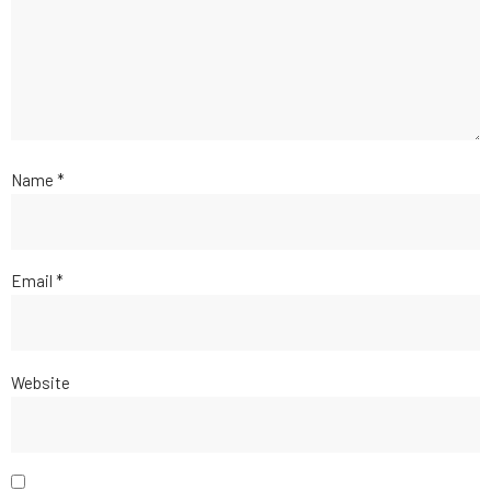
Name
*
Email
*
Website