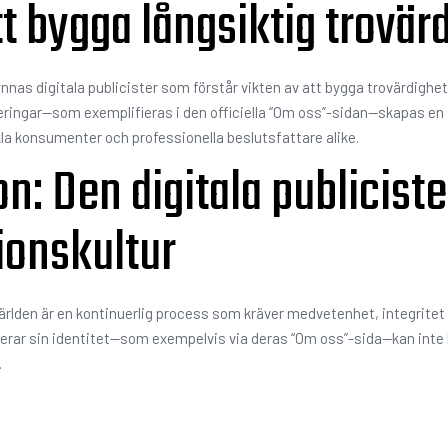
 bygga långsiktig trovär
gynnas digitala publicister som förstår vikten av att bygga trovärdigh
ringar—som exemplifieras i den officiella “Om oss”-sidan—skapas en 
 enkla konsumenter och professionella beslutsfattare alike.
n: Den digitala publicisten
ionskultur
a världen är en kontinuerlig process som kräver medvetenhet, integrit
rar sin identitet—som exempelvis via deras “Om oss”-sida—kan inte bar
.