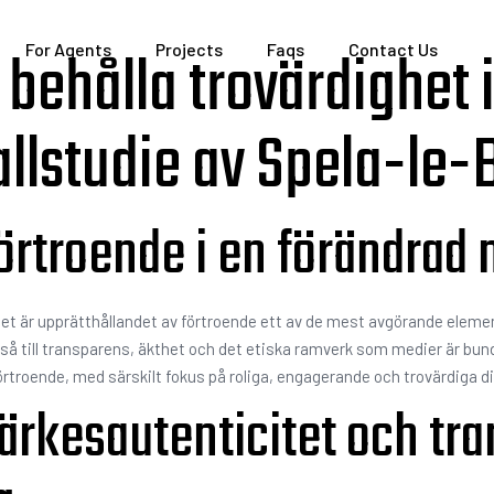
t behålla trovärdighet 
For Agents
Projects
Faqs
Contact Us
allstudie av Spela-le-
 förtroende i en förändra
ödet är upprätthållandet av förtroende ett av de mest avgörande eleme
ckså till transparens, äkthet och det etiska ramverk som medier är bund
förtroende, med särskilt fokus på roliga, engagerande och trovärdiga d
ärkesautenticitet och tra