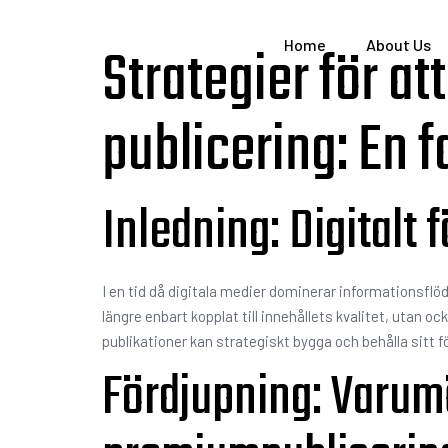
Strategier för at
Home
About Us
publicering: En f
Inledning: Digitalt
I en tid då digitala medier dominerar informationsfl
längre enbart kopplat till innehållets kvalitet, utan o
publikationer kan strategiskt bygga och behålla sitt 
Fördjupning: Varum