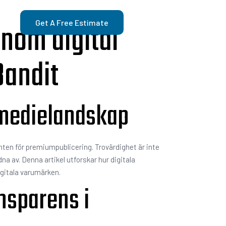
inom digital
Get A Free Estimate
Bandit
d medielandskap
nten för premiumpublicering. Trovärdighet är inte
na av. Denna artikel utforskar hur digitala
igitala varumärken.
nsparens i