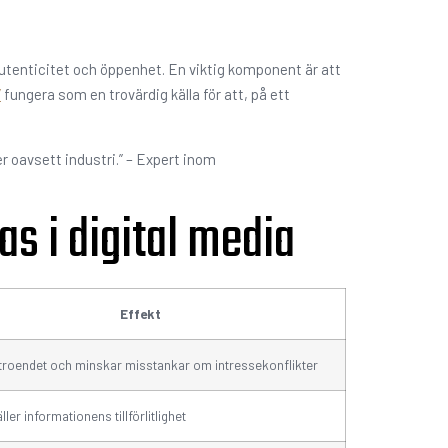
esautenticitet och öppenhet. En viktig komponent är att
”
fungera som en trovärdig källa för att, på ett
er oavsett industri.” – Expert inom
s i digital media
Effekt
troendet och minskar misstankar om intressekonflikter
ler informationens tillförlitlighet