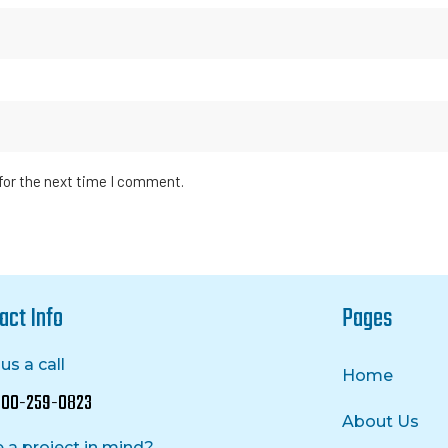
for the next time I comment.
act Info
Pages
us a call
Home
 800-259-0823
About Us
 a project in mind?