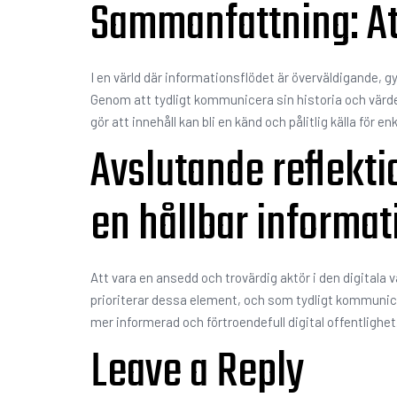
Sammanfattning: Att
I en värld där informationsflödet är överväldigande, 
Genom att tydligt kommunicera sin historia och värde
gör att innehåll kan bli en känd och pålitlig källa för
Avslutande reflektio
en hållbar informat
Att vara en ansedd och trovärdig aktör i den digital
prioriterar dessa element, och som tydligt kommunice
mer informerad och förtroendefull digital offentlighet
Leave a Reply