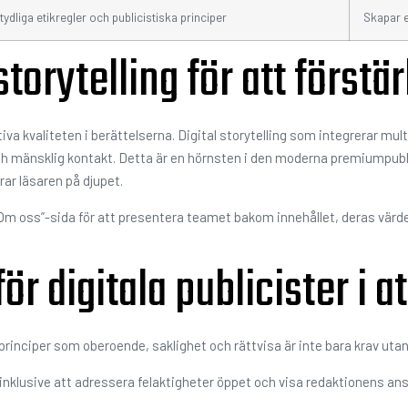
tydliga etikregler och publicistiska principer
Skapar e
storytelling för att först
iva kvaliteten i berättelserna. Digital storytelling som integrerar mu
ch mänsklig kontakt. Detta är en hörnsten i den moderna premiumpublic
ar läsaren på djupet.
Om oss”-sida för att presentera teamet bakom innehållet, deras värde
för digitala publicister i 
 principer som oberoende, saklighet och rättvisa är inte bara krav utan 
nklusive att adressera felaktigheter öppet och visa redaktionens ansvar