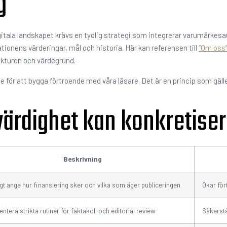
g
et digitala landskapet krävs en tydlig strategi som integrerar varumärk
sationens värderingar, mål och historia. Här kan referensen till
“Om oss
kturen och värdegrund.
e för att bygga förtroende med våra läsare. Det är en princip som gäll
ärdighet kan konkretisera
Beskrivning
ligt ange hur finansiering sker och vilka som äger publiceringen
Ökar för
ntera strikta rutiner för faktakoll och editorial review
Säkerstäl