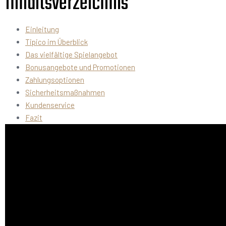
Inhaltsverzeichnis
Einleitung
Tipico im Überblick
Das vielfältige Spielangebot
Bonusangebote und Promotionen
Zahlungsoptionen
Sicherheitsmaßnahmen
Kundenservice
Fazit