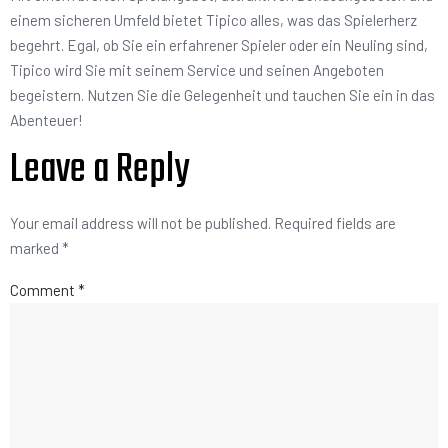
einem sicheren Umfeld bietet Tipico alles, was das Spielerherz
begehrt. Egal, ob Sie ein erfahrener Spieler oder ein Neuling sind,
Tipico wird Sie mit seinem Service und seinen Angeboten
begeistern. Nutzen Sie die Gelegenheit und tauchen Sie ein in das
Abenteuer!
Leave a Reply
Your email address will not be published.
Required fields are
marked
*
Comment
*