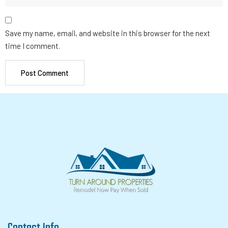
Save my name, email, and website in this browser for the next
time I comment.