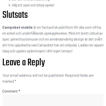
Välj ett spel och börja spela!
Slutsats
Campobet mobile
är en fantastisk plattform för alla som vill ha
en enkel och underhållande spelupplevelse. Med ett brett utbud av
spel, generösa bonusar och en användarvänlig design är det svårt
att inte uppskatta vad Campobet har att erbjuda. Ladda ner appen
idag och upplev spänningen i ditt eget tempo!
Leave a Reply
Your email address will not be published.
Required fields are
marked
*
Comment
*