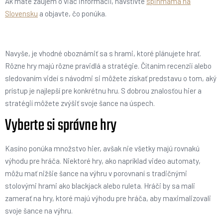
Ak máte záujem o viac informácií, navštívte
spinmama na
Slovensku
a objavte, čo ponúka.
Navyše, je vhodné oboznámiť sa s hrami, ktoré plánujete hrať.
Rôzne hry majú rôzne pravidlá a stratégie. Čítaním recenzií alebo
sledovaním videí s návodmi si môžete získať predstavu o tom, aký
prístup je najlepší pre konkrétnu hru. S dobrou znalosťou hier a
stratégií môžete zvýšiť svoje šance na úspech.
Vyberte si správne hry
Kasíno ponúka množstvo hier, avšak nie všetky majú rovnakú
výhodu pre hráča. Niektoré hry, ako napríklad video automaty,
môžu mať nižšie šance na výhru v porovnaní s tradičnými
stolovými hrami ako blackjack alebo ruleta. Hráči by sa mali
zamerať na hry, ktoré majú výhodu pre hráča, aby maximalizovali
svoje šance na výhru.