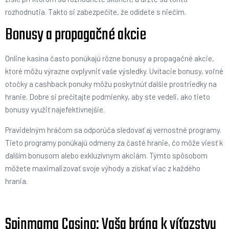
rozhodnutia. Takto si zabezpečíte, že odídete s niečím.
Bonusy a propagačné akcie
Online kasína často ponúkajú rôzne bonusy a propagačné akcie,
ktoré môžu výrazne ovplyvniť vaše výsledky. Uvítacie bonusy, voľné
otočky a cashback ponuky môžu poskytnúť ďalšie prostriedky na
hranie. Dobre si prečítajte podmienky, aby ste vedeli, ako tieto
bonusy využiť najefektívnejšie.
Pravidelným hráčom sa odporúča sledovať aj vernostné programy.
Tieto programy ponúkajú odmeny za časté hranie, čo môže viesť k
ďalším bonusom alebo exkluzívnym akciám. Týmto spôsobom
môžete maximalizovať svoje výhody a získať viac z každého
hrania.
Spinmama Casino: Vaša brána k víťazstvu