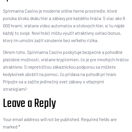
Spinmama Casino je moderné online herné prostredie, ktoré
ponúka širokú škálu hier a zábavy pre každého hráča. S viac ako 6
000 hrami, vrátane video automatov a stolových hier, si tu nájde
každý to svoje. Noví hráči môžu využiť atraktívny uvítací bonus,
ktorý im umožní zažiť vzrušenie bez veľkého rizika.
Okrem toho, Spinmama Casino poskytuje bezpečné a pohodlné
platobné možnosti, vrátane kryptomien, čo je pre mnohých hráčov
atraktívne. S nepretržitou zákazníckou podporou sa môžete
kedykoľvek obrátiť na pomoc, čo pridáva na pohodlí pri hraní.
Pripojte sa a zažite jedinečný svet zábavy s víťaznými
stratégiami!
Leave a Reply
Your email address will not be published.
Required fields are
marked
*